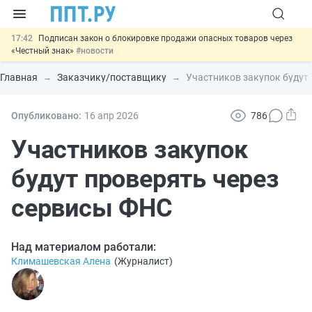
17:42
Подписан закон о блокировке продажи опасных товаров через
«Честный знак»
#новости
17:17
Дистанционную работу беременных пропишут в ТК РФ
#новости
Главная
Заказчику/поставщику
Участников закупок будут
16:02
Госпошлину за устранение ошибок в документах предлагают
отменить
#новости
15:25
Изменят правила контроля за подрядчиками ИЖС с эскроу-
Опубликовано:
16 апр
2026
786
счетами
#новости
11:31
Важно
Разработают единые критерии трудовых и ГПХ-
Участников закупок
отношений
#новости
будут проверять через
сервисы ФНС
Над материалом работали:
Климашевская Алена
(
Журналист
)