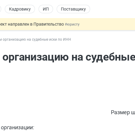
Кадровику
ИП
Поставщику
оект направлен в Правительство
#юристу
ката и декларации о соответствии
#юристу
м организацию на судебные иски по ИНН
 профрисков
#кадровику
 силу сегодня
#юристу
 организацию на судебные
купок по 44-ФЗ
#заказчику
Размер ш
 организации: