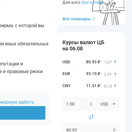
Для кого:
бухгалтеру
;
Все семинары
ирма, с которой вы
Курсы валют ЦБ
или иных обязательных
на 06.08
80.93 ₽
1,07
епутации и
е и правовые риски
93.19 ₽
2,31
11.51 ₽
0,14
оворную работу
.
$
₽