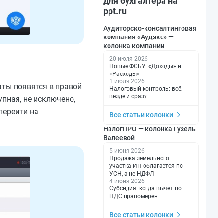
для бухгалтера на
ppt.ru
Аудиторско-консалтинговая
компания «Аудэкс» —
колонка компании
20 июля 2026
Новые ФСБУ: «Доходы» и
«Расходы»
1 июля 2026
аты появятся в правой
Налоговый контроль: всё,
везде и сразу
упная, не исключено,
перейти на
Все статьи колонки
НалогПРО — колонка Гузель
Валеевой
5 июня 2026
Продажа земельного
участка ИП облагается по
УСН, а не НДФЛ
4 июня 2026
Субсидия: когда вычет по
НДС правомерен
Все статьи колонки