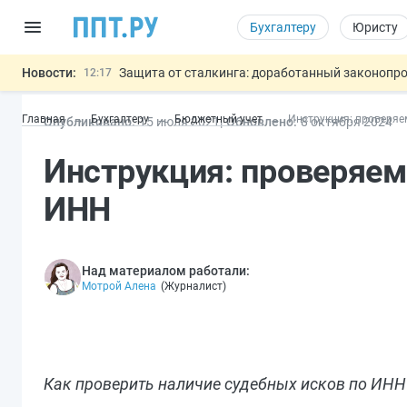
Бухгалтеру
Юристу
Новости:
Защита от сталкинга: доработанный законопр
12:17
Минпромторг предлагает новые формы сертифи
11:23
Главная
Бухгалтеру
Бюджетный учет
Инструкция: проверяе
Опубликовано:
15 июл
я
2021
Обновлено:
8 окт
ября
2024
Риск атак БПЛА можно учитывать при оценке
10:09
6 августа: важные документы, вступающие в
00:01
Инструкция: проверяем
Подписан закон об упрощении госза
05.08
Важно
ИНН
Над материалом работали:
Мотрой Алена
(
Журналист
)
Как проверить наличие судебных исков по ИНН