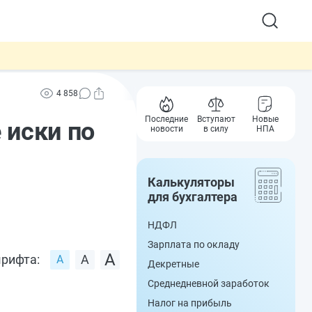
4 858
Последние
Вступают
Новые
 иски по
новости
в силу
НПА
Калькуляторы
для бухгалтера
НДФЛ
Зарплата по окладу
рифта:
Декретные
Среднедневной заработок
Налог на прибыль