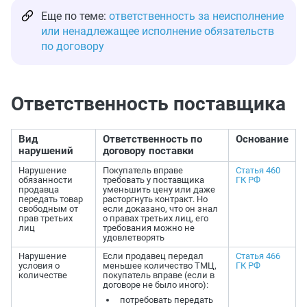
Еще по теме:
ответственность за неисполнение
или ненадлежащее исполнение обязательств
по договору
Ответственность поставщика
Вид
Ответственность по
Основание
нарушений
договору поставки
Нарушение
Покупатель вправе
Статья 460
обязанности
требовать у поставщика
ГК РФ
продавца
уменьшить цену или даже
передать товар
расторгнуть контракт.
Но
свободным от
если доказано, что он знал
прав третьих
о правах третьих лиц, его
лиц
требования можно не
удовлетворять
Нарушение
Если продавец передал
Статья 466
условия о
меньшее количество ТМЦ,
ГК РФ
количестве
покупатель вправе (если в
договоре не было иного):
потребовать передать