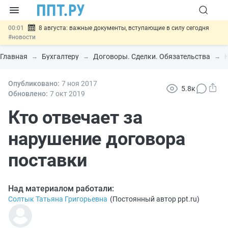
00:01
8 августа: важные документы, вступающие в силу сегодня
#новости
07.08
Подписан закон о блокировке продажи опасных товаров через
«Честный знак»
#новости
Главная
Бухгалтеру
Договоры. Сделки. Обязательства
07.08
Дистанционную работу беременных пропишут в ТК РФ
#новости
07.08
Опубликовано:
Госпошлину за устранение ошибок в документах предлагают
7 ноя
2017
5.8к
отменить
#новости
Обновлено:
7 окт
2019
07.08
Важно
Разработают единые критерии трудовых и ГПХ-
отношений
Кто отвечает за
#новости
нарушение договора
поставки
Над материалом работали:
Солтык Татьяна Григорьевна
(
Постоянный автор ppt.ru
)