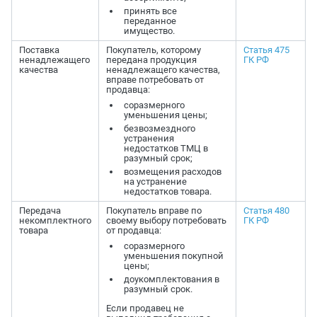
принять все
переданное
имущество.
Поставка
Покупатель, которому
Статья 475
ненадлежащего
передана продукция
ГК РФ
качества
ненадлежащего качества,
вправе потребовать от
продавца:
соразмерного
уменьшения цены;
безвозмездного
устранения
недостатков ТМЦ в
разумный срок;
возмещения расходов
на устранение
недостатков товара.
Передача
Покупатель вправе по
Статья 480
некомплектного
своему выбору потребовать
ГК РФ
товара
от продавца:
соразмерного
уменьшения покупной
цены;
доукомплектования в
разумный срок.
Если продавец не