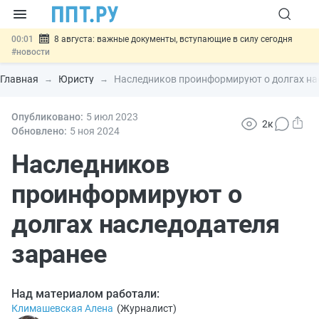
00:01
8 августа: важные документы, вступающие в силу сегодня
#новости
07.08
Подписан закон о блокировке продажи опасных товаров через
«Честный знак»
#новости
Главная
Юристу
Наследников проинформируют о долгах на
07.08
Дистанционную работу беременных пропишут в ТК РФ
#новости
07.08
Опубликовано:
Госпошлину за устранение ошибок в документах предлагают
5 июл
2023
2к
отменить
#новости
Обновлено:
5 ноя
2024
07.08
Важно
Разработают единые критерии трудовых и ГПХ-
отношений
Наследников
#новости
проинформируют о
долгах наследодателя
заранее
Над материалом работали:
Климашевская Алена
(
Журналист
)