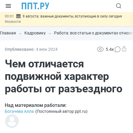
00:01
9 августа: важные документы, вступающие в силу сегодня
#новости
07.08
Подписан закон о блокировке продажи опасных товаров через
«Честный знак»
#новости
Главная
Кадровику
Работа: все статьи о документах относ
07.08
Дистанционную работу беременных пропишут в ТК РФ
#новости
07.08
Госпошлину за устранение ошибок в документах предлагают
Опубликовано:
4 июн
2024
5.4к
отменить
#новости
07.08
Важно
Разработают единые критерии трудовых и ГПХ-
Чем отличается
отношений
#новости
подвижной характер
работы от разъездного
Над материалом работали:
Богачева Алла
(
Постоянный автор ppt.ru
)