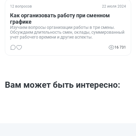
регулировать оплату труда в праздничные дни и нужно
ли применять суммированный учет рабочего времени.
12 вопросов
22 июля 2024
Как организовать работу при сменном
графике
Изучаем вопросы организации работы в три смены.
Обсуждаем длительность смен, оклады, суммированный
учет рабочего времени и другие аспекты.
16 731
Вам может быть интересно: