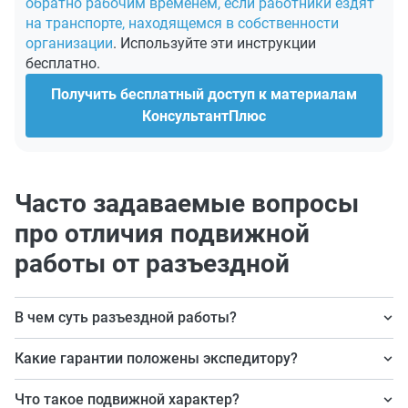
обратно рабочим временем, если работники ездят
на транспорте, находящемся в собственности
организации
. Используйте эти инструкции
бесплатно.
Получить бесплатный доступ к материалам
КонсультантПлюс
Часто задаваемые вопросы
про отличия подвижной
работы от разъездной
В чем суть разъездной работы?
Особенность состоит в том, что специалист выполняет
Какие гарантии положены экспедитору?
свою работу за пределами предприятия: например,
Доплата к зарплате (по желанию директора) и
если вы экспедитор.
Что такое подвижной характер?