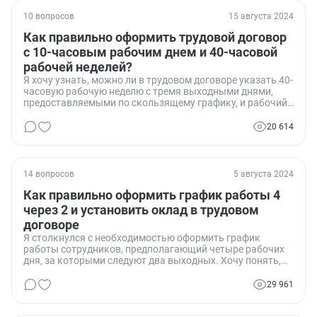
10 вопросов
15 августа 2024
Как правильно оформить трудовой договор
с 10-часовым рабочим днем и 40-часовой
рабочей неделей?
Я хочу узнать, можно ли в трудовом договоре указать 40-
часовую рабочую неделю с тремя выходными днями,
предоставляемыми по скользящему графику, и рабочий
день с 10 до 20 часов с часовым перерывом на обед.
Меня интересует, соответствует ли такое оформление
20 614
законодательству, и какие могут быть подводные камни
при таком графике работы.
14 вопросов
5 августа 2024
Как правильно оформить график работы 4
через 2 и установить оклад в трудовом
договоре
Я столкнулся с необходимостью оформить график
работы сотрудников, предполагающий четыре рабочих
дня, за которыми следуют два выходных. Хочу понять,
можно ли установить оклад при таком графике и как
правильно оформить это в трудовом договоре,
29 961
учитывая, что работники могут работать в праздничные
и выходные дни. Особенно важно узнать, как