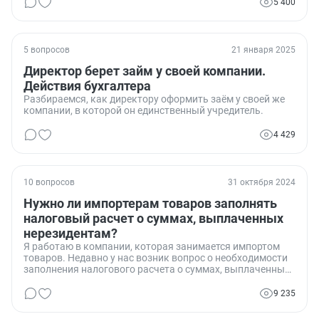
5 400
5 вопросов
21 января 2025
Директор берет займ у своей компании.
Действия бухгалтера
Разбираемся, как директору оформить заём у своей же
компании, в которой он единственный учредитель.
4 429
10 вопросов
31 октября 2024
Нужно ли импортерам товаров заполнять
налоговый расчет о суммах, выплаченных
нерезидентам?
Я работаю в компании, которая занимается импортом
товаров. Недавно у нас возник вопрос о необходимости
заполнения налогового расчета о суммах, выплаченных
нерезидентам. Мы хотели бы уточнить, обязаны ли мы,
как импортеры, заполнять этот документ, и если да, то
9 235
какие конкретно разделы и за какой период? Этот
вопрос стал особенно актуальным в свете последних