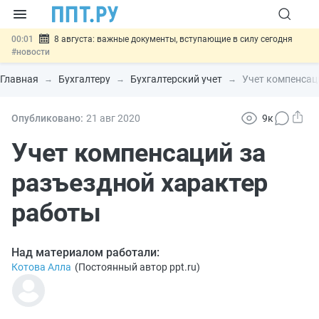
00:01
8 августа: важные документы, вступающие в силу сегодня
#новости
07.08
Подписан закон о блокировке продажи опасных товаров через
«Честный знак»
#новости
Главная
Бухгалтеру
Бухгалтерский учет
Учет компенсац
07.08
Дистанционную работу беременных пропишут в ТК РФ
#новости
07.08
Госпошлину за устранение ошибок в документах предлагают
Опубликовано:
21 авг
2020
9к
отменить
#новости
07.08
Важно
Разработают единые критерии трудовых и ГПХ-
Учет компенсаций за
отношений
#новости
разъездной характер
работы
Над материалом работали:
Котова Алла
(
Постоянный автор ppt.ru
)