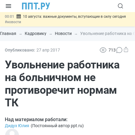
00:01
10 августа: важные документы, вступающие в силу сегодня
#новости
07.08
Подписан закон о блокировке продажи опасных товаров через
«Честный знак»
#новости
Главная
Кадровику
Новости
Увольнение работника на 
07.08
Дистанционную работу беременных пропишут в ТК РФ
#новости
07.08
Госпошлину за устранение ошибок в документах предлагают
Опубликовано:
27 апр
2017
713
отменить
#новости
07.08
Важно
Разработают единые критерии трудовых и ГПХ-
Увольнение работника
отношений
#новости
на больничном не
противоречит нормам
ТК
Над материалом работали:
Дидух Юлия
(
Постоянный автор ppt.ru
)