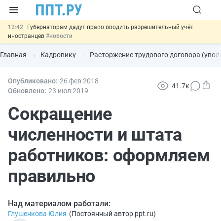
12:42
Губернаторам дадут право вводить разрешительный учёт
иностранцев
#новости
12:05
ФНС изменит правила рассмотрения жалоб на налоговые
органы
#новости
Главная
Кадровику
Расторжение трудового договора (увол
11:31
Важно
Разработают единые критерии трудовых и ГПХ-
отношений
#новости
10:48
Опубликовано:
Ужесточат наказание за мошенничество в отношении военных и
26 фев
2018
41.7к
ветеранов
#новости
Обновлено:
23 июл
2019
13:16
Могут разрешить использование персональных данных россиян
для обучения ИИ
Сокращение
#новости
численности и штата
работников: оформляем
правильно
Над материалом работали:
Глушенкова Юлия
(
Постоянный автор ppt.ru
)