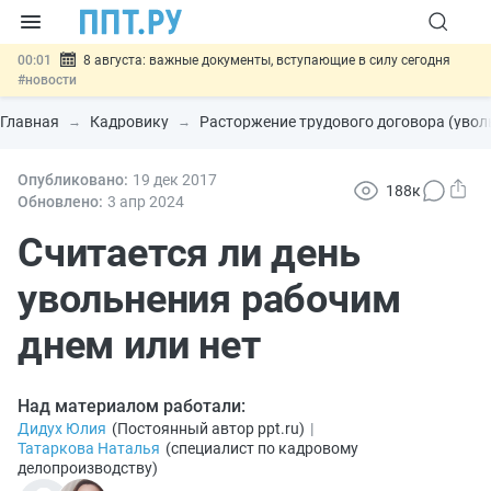
00:01
8 августа: важные документы, вступающие в силу сегодня
#новости
07.08
Подписан закон о блокировке продажи опасных товаров через
«Честный знак»
#новости
Главная
Кадровику
Расторжение трудового договора (увол
07.08
Дистанционную работу беременных пропишут в ТК РФ
#новости
07.08
Опубликовано:
Госпошлину за устранение ошибок в документах предлагают
19 дек
2017
188к
отменить
#новости
Обновлено:
3 апр
2024
07.08
Важно
Разработают единые критерии трудовых и ГПХ-
отношений
Считается ли день
#новости
увольнения рабочим
днем или нет
Над материалом работали:
Дидух Юлия
(
Постоянный автор ppt.ru
)
|
Татаркова Наталья
(
специалист по кадровому
делопроизводству
)