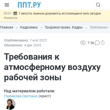
00:01
7 августа: важные документы, вступающие в силу сегодня
#новости
06.08
Минпромторг предложил запретить смешанные лоты
электроники в госзакупках
#новости
Главная
Кадровику
Трудовое право. Кадры
Требования 
06.08
Подписан указ об отмене спецрежима для вкладов физлиц из
недружественных стран
#новости
06.08
Опубликовано:
Возврат денег за риелторские услуги при недействительных
7 ноя
2022
7.3к
сделках: инициатива
#новости
Обновлено:
4 дек
2024
06.08
Важно
Обеспечительный платёж СПОТ могут заменить
банковской гарантией
Требования к
#новости
атмосферному воздуху
рабочей зоны
Над материалом работали:
Горбикова Светлана
(
юрист
)