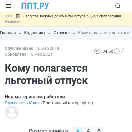
00:01
8 августа: важные документы, вступающие в силу сегодня
#новости
07.08
Подписан закон о блокировке продажи опасных товаров через
«Честный знак»
#новости
Главная
Кадровику
Отпуска
Кому полагается льготный 
07.08
Дистанционную работу беременных пропишут в ТК РФ
#новости
07.08
Опубликовано:
Госпошлину за устранение ошибок в документах предлагают
16 мар
2018
34.5к
отменить
#новости
Обновлено:
10 мар
2021
07.08
Важно
Разработают единые критерии трудовых и ГПХ-
отношений
Кому полагается
#новости
льготный отпуск
Над материалом работали:
Глушенкова Юлия
(
Постоянный автор ppt.ru
)
Размер шрифта: