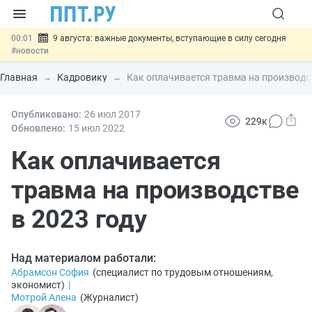
00:01
9 августа: важные документы, вступающие в силу сегодня
#новости
07.08
Подписан закон о блокировке продажи опасных товаров через
«Честный знак»
#новости
Главная
Кадровику
Как оплачивается травма на производст
07.08
Дистанционную работу беременных пропишут в ТК РФ
#новости
07.08
Опубликовано:
Госпошлину за устранение ошибок в документах предлагают
26 июл
2017
229к
отменить
#новости
Обновлено:
15 июл
2022
07.08
Важно
Разработают единые критерии трудовых и ГПХ-
отношений
Как оплачивается
#новости
травма на производстве
в 2023 году
Над материалом работали:
Абрамсон София
(
специалист по трудовым отношениям,
экономист
)
|
Мотрой Алена
(
Журналист
)