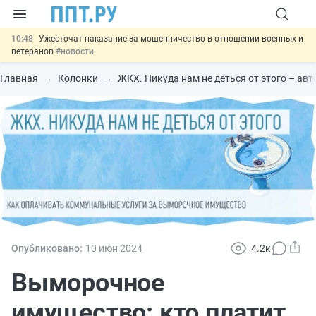
10:48
Ужесточат наказание за мошенничество в отношении военных и
ветеранов
#новости
10:00
Введут маркировку и идентификацию игроков в видеоиграх
#новости
Главная
Колонки
ЖКХ. Никуда нам не деться от этого – а
09:13
ЕГЭ могут отменить и заменить государственной итоговой
аттестацией
#новости
00:01
7 августа: важные документы, вступающие в силу сегодня
#новости
11:31
Важно
Разработают единые критерии трудовых и ГПХ-
отношений
#новости
Опубликовано:
10 июн
2024
4.2к
Выморочное
имущество: кто платит