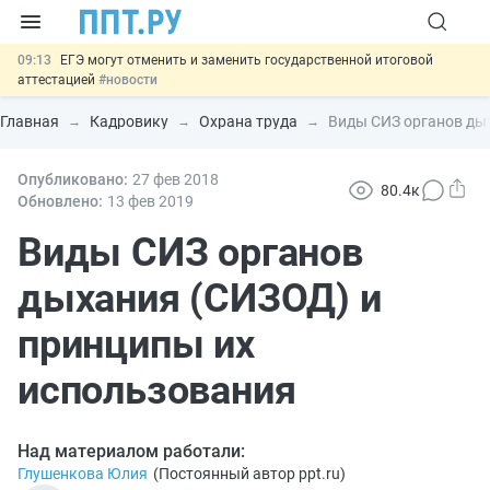
09:13
ЕГЭ могут отменить и заменить государственной итоговой
аттестацией
#новости
00:01
7 августа: важные документы, вступающие в силу сегодня
#новости
Главная
Кадровику
Охрана труда
Виды СИЗ органов ды
06.08
Минпромторг предложил запретить смешанные лоты
электроники в госзакупках
#новости
06.08
Опубликовано:
Подписан указ об отмене спецрежима для вкладов физлиц из
27 фев
2018
80.4к
недружественных стран
#новости
Обновлено:
13 фев
2019
06.08
Важно
Обеспечительный платёж СПОТ могут заменить
банковской гарантией
Виды СИЗ органов
#новости
дыхания (СИЗОД) и
принципы их
использования
Над материалом работали:
Глушенкова Юлия
(
Постоянный автор ppt.ru
)