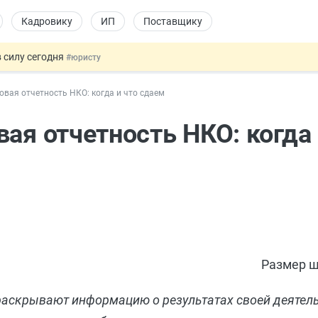
Кадровику
ИП
Поставщику
 силу сегодня
#юристу
х товаров через «Честный знак»
#юристу
овая отчетность НКО: когда и что сдаем
в ТК РФ
#кадровику
ах предлагают отменить
#физлицу
ая отчетность НКО: когда 
овых и ГПХ-отношений
#кадровику
Размер ш
 раскрывают информацию о результатах своей деятел