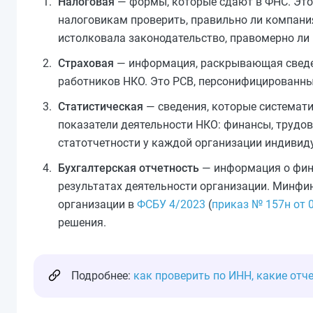
Налоговая
— формы, которые сдают в ФНС. Это 
налоговикам проверить, правильно ли компания
истолковала законодательство, правомерно ли
Страховая
— информация, раскрывающая сведен
работников НКО. Это РСВ, персонифицированные
Статистическая
— сведения, которые системати
показатели деятельности НКО: финансы, трудовы
статотчетности у каждой организации индивид
Бухгалтерская отчетность
— информация о фина
результатах деятельности организации. Минфи
организации в
ФСБУ 4/2023
(
приказ № 157н от 
решения.
Подробнее:
как проверить по ИНН, какие отч