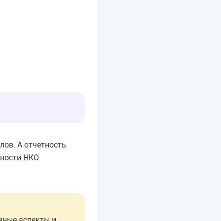
лов. А отчетность
тности НКО
вные аспекты и