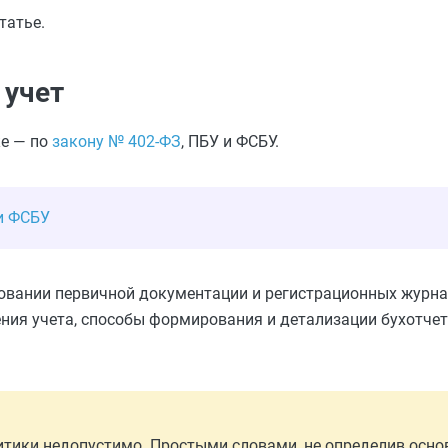
татье.
 учет
ке — по
закону № 402-ФЗ
, ПБУ и ФСБУ.
и ФСБУ
овании первичной документации и регистрационных журна
ния учета, способы формирования и детализации бухотче
литики недопустимо. Простыми словами, не определив осно