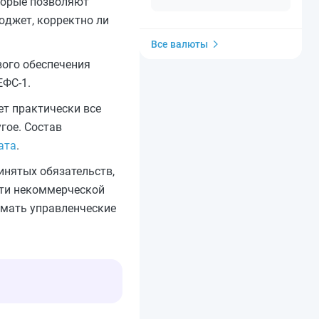
оторые позволяют
юджет, корректно ли
Все валюты
вого обеспечения
ЕФС-1.
ет практически все
гое. Состав
ата
.
нятых обязательств,
сти некоммерческой
имать управленческие