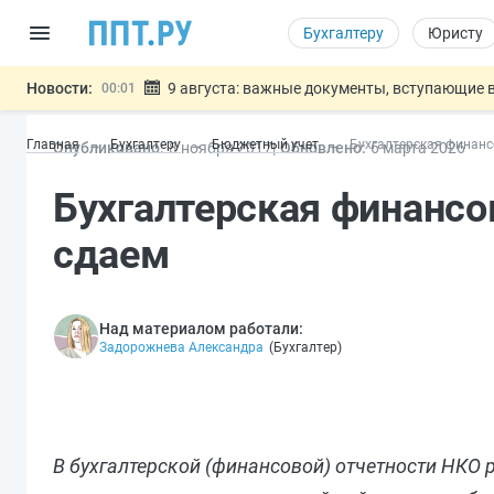
Бухгалтеру
Юристу
Новости:
9 августа: важные документы, вступающие в
00:01
Подписан закон о блокировке продажи опасны
07.08
Главная
Бухгалтеру
Бюджетный учет
Бухгалтерская финанс
Опубликовано:
8 ноя
бря
2017
Обновлено:
6 мар
та
2026
Дистанционную работу беременных пропишут 
07.08
Госпошлину за устранение ошибок в документ
07.08
Бухгалтерская финансов
Разработают единые критерии труд
07.08
Важно
сдаем
Над материалом работали:
Задорожнева Александра
(
Бухгалтер
)
В бухгалтерской (финансовой) отчетности НКО