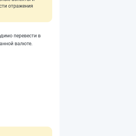
ости отражения
одимо перевести в
ранной валюте.