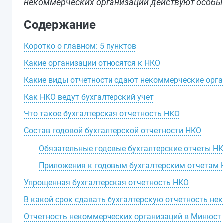
некоммерческих организаций действуют особые
Содержание
Коротко о главном: 5 пунктов
Какие организации относятся к НКО
Какие виды отчетности сдают некоммерческие орг
Как НКО ведут бухгалтерский учет
Что такое бухгалтерская отчетность НКО
Состав годовой бухгалтерской отчетности НКО
Обязательные годовые бухгалтерские отчеты Н
Приложения к годовым бухгалтерским отчетам
Упрощенная бухгалтерская отчетность НКО
В какой срок сдавать бухгалтерскую отчетность н
Отчетность некоммерческих организаций в Минюст