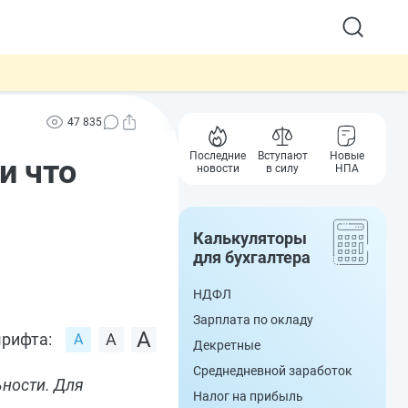
47 835
Последние
Вступают
Новые
и что
новости
в силу
НПА
Калькуляторы
для бухгалтера
НДФЛ
Зарплата по окладу
рифта:
Декретные
Среднедневной заработок
ьности. Для
Налог на прибыль