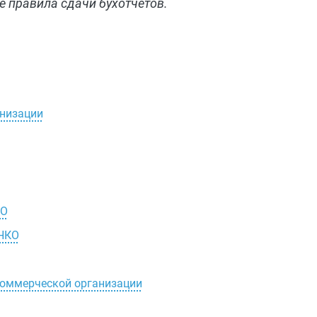
 правила сдачи бухотчетов.
анизации
КО
 НКО
екоммерческой организации