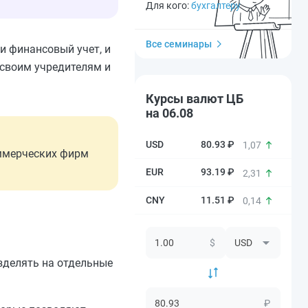
Для кого:
бухгалтеру
Все семинары
и финансовый учет, и
 своим учредителям и
Курсы валют ЦБ
на 06.08
80.93 ₽
1,07
ммерческих фирм
93.19 ₽
2,31
11.51 ₽
0,14
$
зделять на отдельные
₽