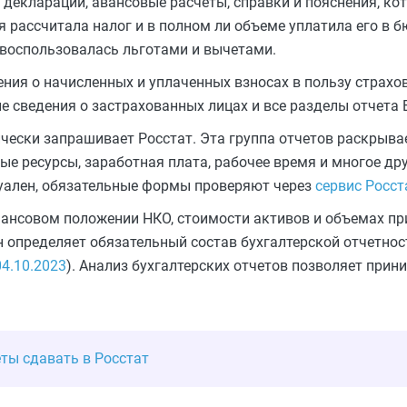
декларации, авансовые расчеты, справки и пояснения, к
 рассчитала налог и в полном ли объеме уплатила его в б
 воспользовалась льготами и вычетами.
ия о начисленных и уплаченных взносах в пользу страхо
 сведения о застрахованных лицах и все разделы отчета 
чески запрашивает Росстат. Эта группа отчетов раскрыва
е ресурсы, заработная плата, рабочее время и многое дру
уален, обязательные формы проверяют через
сервис Росст
нсовом положении НКО, стоимости активов и объемах при
н определяет обязательный состав бухгалтерской отчетно
04.10.2023
). Анализ бухгалтерских отчетов позволяет прин
еты сдавать в Росстат