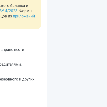
ского баланса и
БУ 4/2023
. Формы
зцов из
приложений
 вправе вести
редителями,
езервного и других