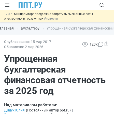
17:37
Минпромторг предложил запретить смешанные лоты
электроники в госзакупках
#новости
17:13
Подписан указ об отмене спецрежима для вкладов физлиц из
недружественных стран
#новости
Главная
Бухгалтеру
Упрощенная бухгалтерская финансовая 
16:30
Возврат денег за риелторские услуги при недействительных
сделках: инициатива
#новости
15:51
Опубликовано:
МВД запускает автоматическое аннулирование патента
15 мар
2017
123к
иностранцев за неуплату НДФЛ
#новости
Обновлено:
2 мар
2026
13:48
Важно
Обеспечительный платёж СПОТ могут заменить
банковской гарантией
Упрощенная
#новости
бухгалтерская
финансовая отчетность
за 2025 год
Над материалом работали:
Дидух Юлия
(
Постоянный автор ppt.ru
)
|