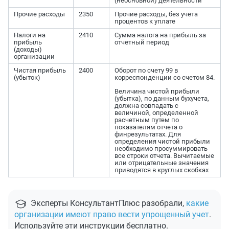
(неосновной) деятельности
Прочие расходы
2350
Прочие расходы, без учета
процентов к уплате
Налоги на
2410
Сумма налога на прибыль за
прибыль
отчетный период
(доходы)
организации
Чистая прибыль
2400
Оборот по счету 99 в
(убыток)
корреспонденции со счетом 84.
Величина чистой прибыли
(убытка), по данным бухучета,
должна совпадать с
величиной, определенной
расчетным путем по
показателям отчета о
финрезультатах. Для
определения чистой прибыли
необходимо просуммировать
все строки отчета. Вычитаемые
или отрицательные значения
приводятся в круглых скобках
Эксперты КонсультантПлюс разобрали,
какие
организации имеют право вести упрощенный учет
.
Используйте эти инструкции бесплатно.