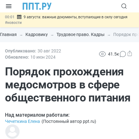
00:01
9 августа: важные документы, вступающие в силу сегодня
#новости
07.08
Подписан закон о блокировке продажи опасных товаров через
«Честный знак»
#новости
Главная
Кадровику
Трудовое право. Кадры
Порядок про
07.08
Дистанционную работу беременных пропишут в ТК РФ
#новости
07.08
Опубликовано:
Госпошлину за устранение ошибок в документах предлагают
30 авг
2022
41.5к
отменить
#новости
Обновлено:
10 июн
2024
07.08
Важно
Разработают единые критерии трудовых и ГПХ-
отношений
Порядок прохождения
#новости
медосмотров в сфере
общественного питания
Над материалом работали:
Чечеткина Елена
(
Постоянный автор ppt.ru
)