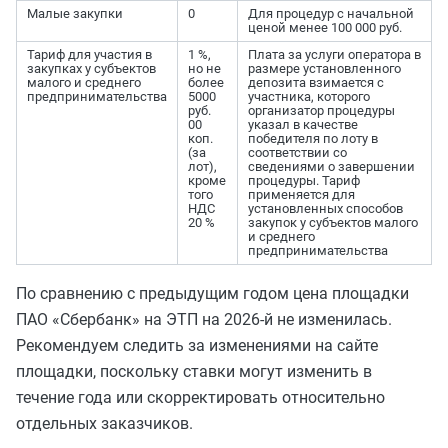
Малые закупки
0
Для процедур с начальной
ценой менее 100 000 руб.
Тариф для участия в
1 %,
Плата за услуги оператора в
закупках у субъектов
но не
размере установленного
малого и среднего
более
депозита взимается с
предпринимательства
5000
участника, которого
руб.
организатор процедуры
00
указал в качестве
коп.
победителя по лоту в
(за
соответствии со
лот),
сведениями о завершении
кроме
процедуры. Тариф
того
применяется для
НДС
установленных способов
20 %
закупок у субъектов малого
и среднего
предпринимательства
По сравнению с предыдущим годом цена площадки
ПАО «Сбербанк» на ЭТП на 2026-й не изменилась.
Рекомендуем следить за изменениями на сайте
площадки, поскольку ставки могут изменить в
течение года или скорректировать относительно
отдельных заказчиков.