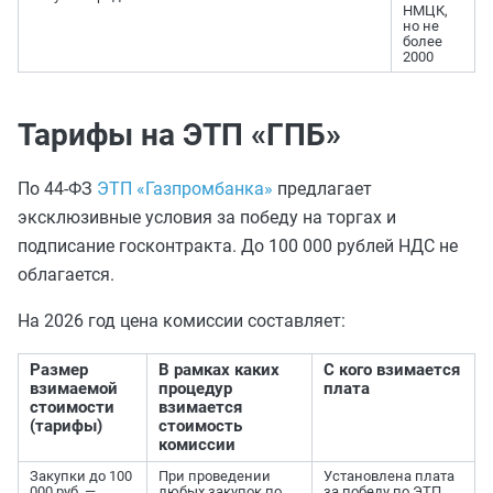
НМЦК,
но не
более
2000
Тарифы на ЭТП «ГПБ»
По 44-ФЗ
ЭТП «Газпромбанка»
предлагает
эксклюзивные условия за победу на торгах и
подписание госконтракта. До 100 000 рублей НДС не
облагается.
На 2026 год цена комиссии составляет:
Размер
В рамках каких
С кого взимается
взимаемой
процедур
плата
стоимости
взимается
(тарифы)
стоимость
комиссии
Закупки до 100
При проведении
Установлена плата
000 руб. —
любых закупок по
за победу по ЭТП