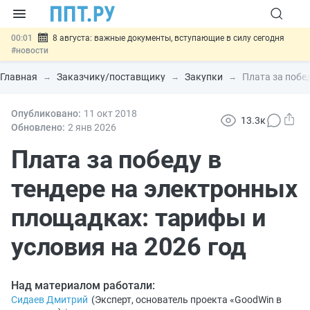
00:01
8 августа: важные документы, вступающие в силу сегодня
#новости
07.08
Подписан закон о блокировке продажи опасных товаров через
«Честный знак»
#новости
Главная
Заказчику/поставщику
Закупки
Плата за побе
07.08
Дистанционную работу беременных пропишут в ТК РФ
#новости
07.08
Опубликовано:
Госпошлину за устранение ошибок в документах предлагают
11 окт
2018
13.3к
отменить
#новости
Обновлено:
2 янв
2026
07.08
Важно
Разработают единые критерии трудовых и ГПХ-
отношений
Плата за победу в
#новости
тендере на электронных
площадках: тарифы и
условия на 2026 год
Над материалом работали:
Сидаев Дмитрий
(
Эксперт, основатель проекта «GoodWin в