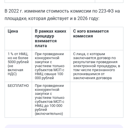
В 2022 г. изменили стоимость комиссии по 223-ФЗ на
площадке, которая действует и в 2026 году:
Цена
В рамках каких
С кого взимается
процедур
комиссия
взимается
плата
1 % от НМЦ,
При проведении
С лица, с которым
но не более
конкурентной
заключается договор по
5000 рублей
закупки с
результатам проведения
(не
участием только
электронной процедуры, в
включая
субъектов МСП с
том числе признанного
НДС)
НМЦ свыше 100
уклонившимся от
000 рублей
заключения договора
БЕСПЛАТНО
При проведении
конкурентной
закупки с
участием только
субъектов МСП с
НМЦ до 100 000
рублей
(включительно)