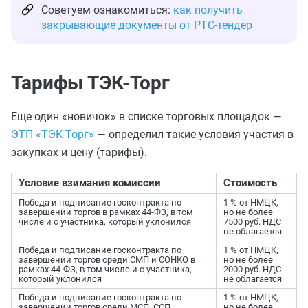
Советуем ознакомиться:
как получить
закрывающие документы от РТС-тендер
Тарифы ТЭК-Торг
Еще один «новичок» в списке торговых площадок —
ЭТП «ТЭК-Торг»
— определил такие условия участия в
закупках и цену (тарифы).
Условие взимания комиссии
Стоимость
Победа и подписание госконтракта по
1 % от НМЦК,
завершении торгов в рамках 44-ФЗ, в том
но не более
числе и с участника, который уклонился
7500 руб. НДС
не облагается
Победа и подписание госконтракта по
1 % от НМЦК,
завершении торгов среди СМП и СОНКО в
но не более
рамках 44-ФЗ, в том числе и с участника,
2000 руб. НДС
который уклонился
не облагается
Победа и подписание госконтракта по
1 % от НМЦК,
завершении торгов среди МСП, ССП,
но не более