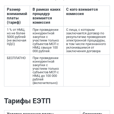
Размер
В рамках каких
С кого взимается
взимаемой
процедур
комиссия
платы
взимается
(тариф)
комиссия
1 % от НМЦ,
При проведении
С лица, с которым
но не более
конкурентной
заключается договор по
5000 рублей
закупки с
результатам проведения
(не включая
участием только
электронной процедуры,
НДС)
субъектов МСП с
в том числе признанного
НМЦ свыше 100
уклонившимся от
000 рублей.
заключения договора
БЕСПЛАТНО
При проведении
конкурентной
закупки с
участием только
субъектов МСП с
НМЦ до 100 000
рублей
(включительно)
Тарифы ЕЭТП