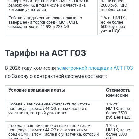
завершении торгов среди СМП и СОНКО в
но не более
рамках 44-ФЗ, в том числе и с участника,
2000 руб. НДС
который уклонился
не облагается
Победа и подписание госконтракта по
1 % от НМЦК,
завершении торгов среди МСП, ССП,
но не более
самозанятых по 44-ФЗ и 223-ФЗ
5000 руб. без
учета НДС
Тарифы на АСТ ГОЗ
В 2026 году комиссия
электронной площадки АСТ ГОЗ
по Закону о контрактной системе составит:
Условие взимания платы
Стоимость
комиссии
Победа и заключение контракта по итогам
1 % от
процедур в рамках 44-ФЗ, в том числе и с
НМЦК, но не
участника, который уклонился
более 7500
руб. Без НДС
Победа и заключение контракта по итогам
1 % от
процедур в рамках 44-ФЗ с самозанятым,
НМЦК, но не
среди СМП, в том числе и с участника, который
более 5000
уклонился
руб.