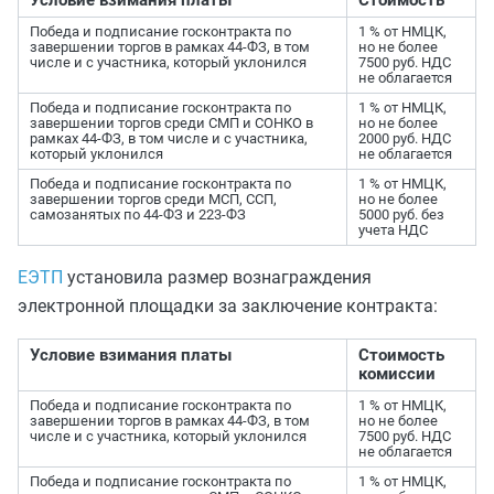
Условие взимания платы
Стоимость
Победа и подписание госконтракта по
1 % от НМЦК,
завершении торгов в рамках 44-ФЗ, в том
но не более
числе и с участника, который уклонился
7500 руб. НДС
не облагается
Победа и подписание госконтракта по
1 % от НМЦК,
завершении торгов среди СМП и СОНКО в
но не более
рамках 44-ФЗ, в том числе и с участника,
2000 руб. НДС
который уклонился
не облагается
Победа и подписание госконтракта по
1 % от НМЦК,
завершении торгов среди МСП, ССП,
но не более
самозанятых по 44-ФЗ и 223-ФЗ
5000 руб. без
учета НДС
ЕЭТП
установила размер вознаграждения
электронной площадки за заключение контракта:
Условие взимания платы
Стоимость
комиссии
Победа и подписание госконтракта по
1 % от НМЦК,
завершении торгов в рамках 44-ФЗ, в том
но не более
числе и с участника, который уклонился
7500 руб. НДС
не облагается
Победа и подписание госконтракта по
1 % от НМЦК,