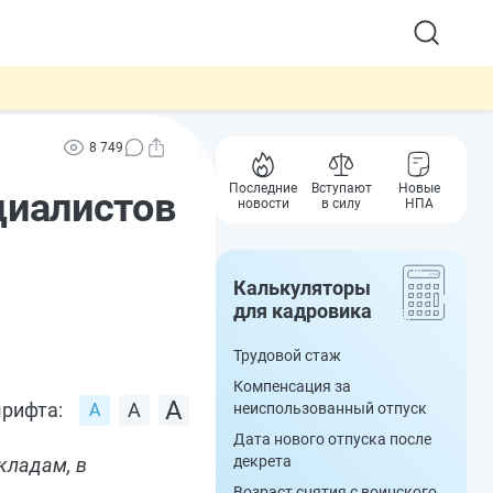
8 749
Последние
Вступают
Новые
циалистов
новости
в силу
НПА
Калькуляторы
для кадровика
Трудовой стаж
Компенсация за
рифта:
неиспользованный отпуск
Дата нового отпуска после
декрета
кладам, в
Возраст снятия с воинского