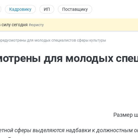
Кадровику
ИП
Поставщику
 силу сегодня
#юристу
х товаров через «Честный знак»
#юристу
предусмотрены для молодых специалистов сферы культуры
в ТК РФ
#кадровику
ах предлагают отменить
#физлицу
мотрены для молодых спе
овых и ГПХ-отношений
#кадровику
Размер ш
тной сферы выделяются надбавки к должностным о