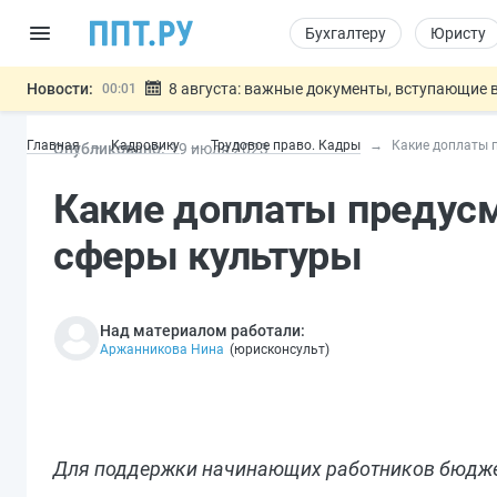
Бухгалтеру
Юристу
Новости:
8 августа: важные документы, вступающие в
00:01
Подписан закон о блокировке продажи опасны
07.08
Главная
Кадровику
Трудовое право. Кадры
Какие доплаты 
Опубликовано:
19 июл
я
2023
Дистанционную работу беременных пропишут 
07.08
Госпошлину за устранение ошибок в документ
07.08
Какие доплаты предус
Разработают единые критерии труд
07.08
Важно
сферы культуры
Над материалом работали:
Аржанникова Нина
(
юрисконсульт
)
Для поддержки начинающих работников бюдже