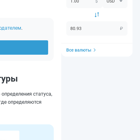
$
одателем
.
₽
Все валюты
туры
 определения статуса,
 где определяются