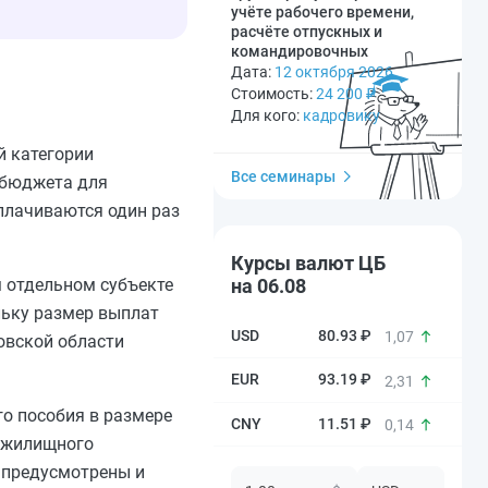
учёте рабочего времени,
расчёте отпускных и
командировочных
Дата:
12 октября 2026
Стоимость:
24 200
₽
Для кого:
кадровику
й категории
Все семинары
 бюджета для
плачиваются один раз
Курсы валют ЦБ
 отдельном субъекте
на 06.08
льку размер выплат
80.93 ₽
1,07
овской области
93.19 ₽
2,31
о пособия в размере
11.51 ₽
0,14
о жилищного
о предусмотрены и