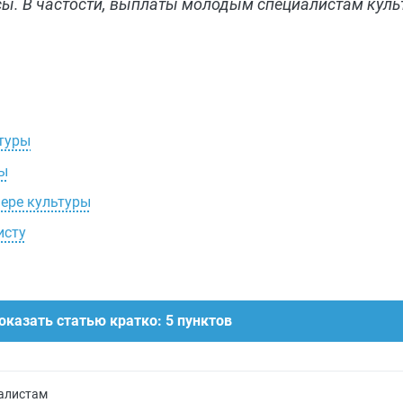
сы. В частости, выплаты молодым специалистам кул
туры
ры
ере культуры
исту
оказать статью кратко: 5 пунктов
алистам