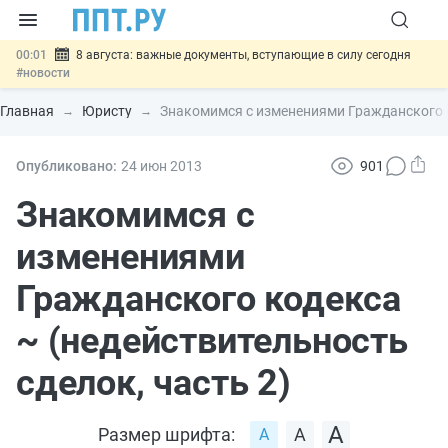
00:01
8 августа: важные документы, вступающие в силу сегодня
#новости
07.08
Подписан закон о блокировке продажи опасных товаров через
«Честный знак»
#новости
Главная
Юристу
Знакомимся с изменениями Гражданского к
07.08
Дистанционную работу беременных пропишут в ТК РФ
#новости
07.08
Госпошлину за устранение ошибок в документах предлагают
Опубликовано:
24 июн
2013
901
отменить
#новости
07.08
Важно
Разработают единые критерии трудовых и ГПХ-
Знакомимся с
отношений
#новости
изменениями
Гражданского кодекса
~ (недействительность
сделок, часть 2)
Размер шрифта: