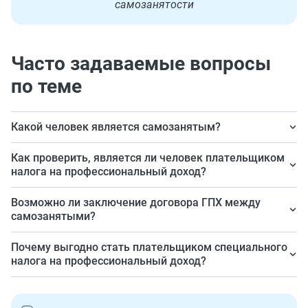
самозанятости
Часто задаваемые вопросы
по теме
Какой человек является самозанятым?
Тот, кто является плательщиком специального налога
Как проверить, является ли человек плательщиком
на профессиональный доход.
налога на профессиональный доход?
На сайте ИФНС по ИНН этого человека.
Возможно ли заключение договора ГПХ между
самозанятыми?
Да, законом это не запрещено.
Почему выгодно стать плательщиком специального
налога на профессиональный доход?
Небольшая налоговая нагрузка, официальный доход,
деятельность в рамках закона, в регионах есть