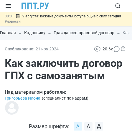
00:01
9 августа: важные документы, вступающие в силу сегодня
#новости
07.08
Подписан закон о блокировке продажи опасных товаров через
«Честный знак»
#новости
Главная
Кадровику
Гражданско-правовой договор
Как 
07.08
Дистанционную работу беременных пропишут в ТК РФ
#новости
07.08
Госпошлину за устранение ошибок в документах предлагают
Опубликовано:
21 ноя
2024
20.6к
отменить
#новости
07.08
Важно
Разработают единые критерии трудовых и ГПХ-
Как заключить договор
отношений
#новости
ГПХ с самозанятым
Над материалом работали:
Григорьева Илона
(
специалист по кадрам
)
Размер шрифта: