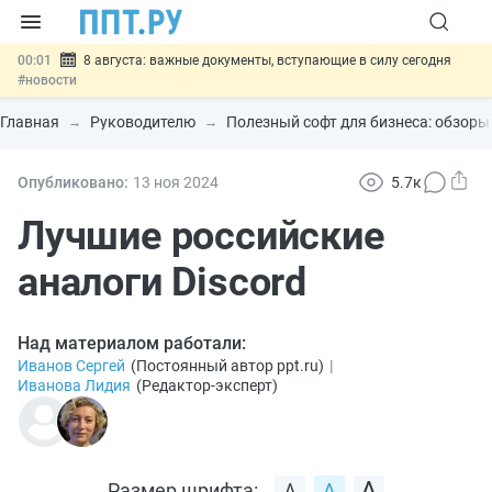
00:01
8 августа: важные документы, вступающие в силу сегодня
#новости
07.08
Подписан закон о блокировке продажи опасных товаров через
«Честный знак»
#новости
Главная
Руководителю
Полезный софт для бизнеса: обзоры 
07.08
Дистанционную работу беременных пропишут в ТК РФ
#новости
07.08
Госпошлину за устранение ошибок в документах предлагают
Опубликовано:
13 ноя
2024
5.7к
отменить
#новости
07.08
Важно
Разработают единые критерии трудовых и ГПХ-
Лучшие российские
отношений
#новости
аналоги Discord
Над материалом работали:
Иванов Сергей
(
Постоянный автор ppt.ru
)
|
Иванова Лидия
(
Редактор-эксперт
)
Размер шрифта: