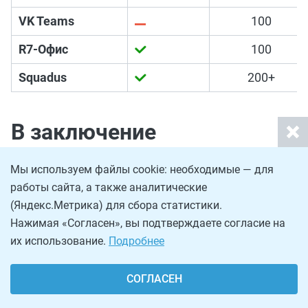
VK Teams
100
R7-Офис
100
Squadus
200+
В заключение
Еще раз отметим, что полноценного аналога
Мы используем файлы cookie: необходимые — для
Discord не существует. Все платформы, которые
работы сайта, а также аналитические
(Яндекс.Метрика) для сбора статистики.
мы рассмотрели, закрывают лишь часть задач,
Нажимая «Согласен», вы подтверждаете согласие на
которые умел закрывать Дискорд. Но,
их использование.
Подробнее
возможно, этого хватает большинству
российских пользователей. Согласитесь, мало
СОГЛАСЕН
кто из нас готов и умеет, к примеру, настраивать
собственные серверы для чат-комнат, да и