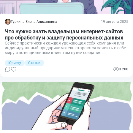
Туркина Елена Алихановна
19 августа 2025
Что нужно знать владельцам интернет-сайтов
про обработку и защиту персональных данных
Сейчас практически каждая уважающая себя компания или
индивидуальный предприниматель стараются заявить о себе
миру и потенциальным клиентам путем создания
собственного сайта. Но если вы не просто рекламируете в
интернете себя любимого, а, например, разместили на своем
Юристу
Статьи
сайте форму обратной связи или используете куки, то вы уже
3 200
являетесь оператором персональных данных и должны
соблюдать установленные законом требования и
ограничения. Расскажу, что нужно знать владельцу интернет-
сайта, чтобы не нарушить законодательство о защите
персональных данных и не нарваться на очень неприятные
штрафы.