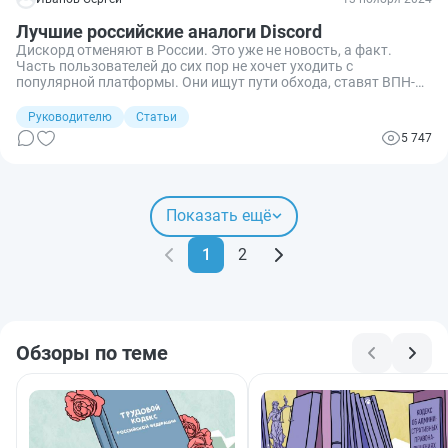
Лучшие российские аналоги Discord
Дискорд отменяют в России. Это уже не новость, а факт.
Часть пользователей до сих пор не хочет уходить с
популярной платформы. Они ищут пути обхода, ставят ВПН-
сервисы. Но все это не всегда помогает, а чаще вызывает
приступы негодования. Давайте посмотрим, можно ли
Руководителю
Статьи
отказаться от удобного, но уже отмененного сервиса, поискав
5 747
альтернативу среди отечественных программ.
Показать ещё
1
2
Обзоры по теме