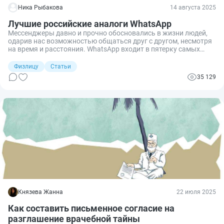
Ника Рыбакова
14 августа 2025
Лучшие российские аналоги WhatsApp
Мессенджеры давно и прочно обосновались в жизни людей,
одарив нас возможностью общаться друг с другом, несмотря
на время и расстояния. WhatsApp входит в пятерку самых
популярных приложений для общения, но это не российский
продукт, что в последние годы оказалось очень важным.
Физлицу
Статьи
Между тем в России существует несколько достойных
35 129
альтернатив, которые по отдельным параметрам превосходят
WhatsApp. Разбираемся.
Князева Жанна
22 июля 2025
Как составить письменное согласие на
разглашение врачебной тайны