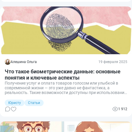
Алешина Ольга
19 февраля 2025
Что такое биометрические данные: основные
понятия и ключевые аспекты
Получение услуг и оплата товаров голосом или улыбкой в
современной жизни — это уже давно не фантастика, а
реальность. Такие возможности доступны при использовании
биометрических персональных данных человека. Разберем,
что такое биометрия, ее нюансы и ключевые аспекты.
Юристу
Статьи
1 912