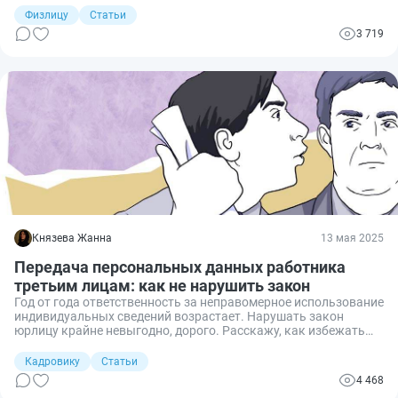
сведения составляют гостайну, какие законы регулируют их
Физлицу
Статьи
охрану, какая ответственность предусмотрена за утечку и как
3 719
избежать ошибок, которые могут привести к серьезным
юридическим последствиям.
Князева Жанна
13 мая 2025
Передача персональных данных работника
третьим лицам: как не нарушить закон
Год от года ответственность за неправомерное использование
индивидуальных сведений возрастает. Нарушать закон
юрлицу крайне невыгодно, дорого. Расскажу, как избежать
негативных последствий при передаче работодателем
сведений о своих сотрудниках.
Кадровику
Статьи
4 468