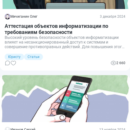
Мичиганин Олег
3 декабря 2024
Аттестация объектов информатизации по
требованиям безопасности
Высокий уровень безопасности объектов информатизации
влияет на несанкционированный доступ к системам и
совершение противоправных действий. Для повышения этого
уровня предусмотрена процедура аттестации объектов
информатизации. Ввиду специфики процесс имеет
Юристу
Статьи
особенности, которые следует учитывать.
2 660
Иванов Сергей
13 ноября 2024