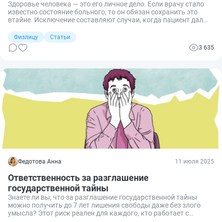
Здоровье человека — это его личное дело. Если врачу стало
известно состояние больного, то он обязан сохранить это
втайне. Исключение составляют случаи, когда пациент дал
письменное одобрение на разглашение. Расскажу, как его
оформить.
Физлицу
Статьи
3 635
Федотова Анна
11 июля 2025
Ответственность за разглашение
государственной тайны
Знаете ли вы, что за разглашение государственной тайны
можно получить до 7 лет лишения свободы даже без злого
умысла? Этот риск реален для каждого, кто работает с
секретными сведениями. Сегодня поговорим о том, какие