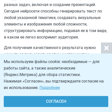
разных задач, включая и создание презентаций.
Сегодня нейросети способны генерировать текст по
любой указанной тематике, создавать визуальные
элементы и изображения любой сложности,
структурировать информацию, подавая ее в том виде,
в каком ее легко воспримет аудитория.
Для получения качественного результата нужно
научиться пользоваться этим инструментом.
Мы используем файлы cookie: необходимые — для
Прилагаем несколько важных рекомендаций:
работы сайта, а также аналитические
(Яндекс.Метрика) для сбора статистики.
Подберите подходящий шаблон
Нажимая «Согласен», вы подтверждаете согласие на
Нейросети предлагают внушительный выбор
их использование.
Подробнее
профессиональных дизайнерских шаблонов для
оформления презентации. Чтобы содержимое,
СОГЛАСЕН
сгенерированное искусственным интеллектом,