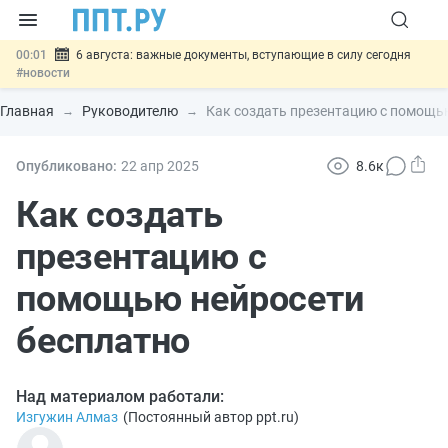
00:01
6 августа: важные документы, вступающие в силу сегодня
#новости
05.08
Обновили сообщения НПФ о договорах НПО и долгосрочных
сбережений
#новости
Главная
Руководителю
Как создать презентацию с помощь
05.08
Мигрантам с судимостью запретят получать ВНЖ и
гражданство: закон подписан
#новости
05.08
Систему страхования вкладов распространили на электронные
Опубликовано:
22 апр
2025
8.6к
кошельки
#новости
05.08
Важно
Подписан закон об упрощении госзакупок по 44-ФЗ
Как создать
#новости
презентацию с
помощью нейросети
бесплатно
Над материалом работали:
Изгужин Алмаз
(
Постоянный автор ppt.ru
)