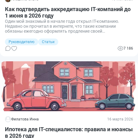
Как подтвердить аккредитацию IT-компаний до
1 июня в 2026 году
Один мой знакомый в начале года открыл IT-компанию.
Недавно он прочитал в интернете, что такие компании
обязаны ежегодно оформлять продление своей
аккредитации. Он обратился ко мне за помощью, чтобы
узнать, что такое подтверждение аккредитации. Разбираемся
Руководителю
Статьи
вместе, как производится продление аккредитации для
7 186
компаний, работающих в сфере информационных технологий,
в 2026 году.
Филатова Инна
16 марта 2026
Ипотека для IT-специалистов: правила и нюансы
в 2026 году