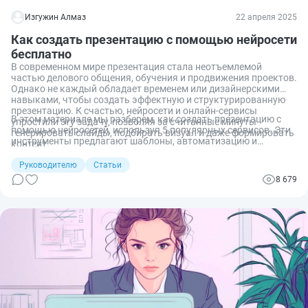
Изгужин Алмаз
22 апреля 2025
Как создать презентацию с помощью нейросети
бесплатно
В современном мире презентация стала неотъемлемой
частью делового общения, обучения и продвижения проектов.
Однако не каждый обладает временем или дизайнерскими
навыками, чтобы создать эффектную и структурированную
презентацию. К счастью, нейросети и онлайн-сервисы
В этом материале мы разберем, как создать презентацию с
упростили эту задачу, позволяя за считанные минуты
помощью нейросетей, используя 5 популярных сервисов. Эти
генерировать слайды, подбирать визуал и даже формировать
инструменты предлагают шаблоны, автоматизацию и
контент.
интеллектуальные подсказки, что особенно полезно для
новичков или тех, кто ценит свое время.
Руководителю
Статьи
8 679