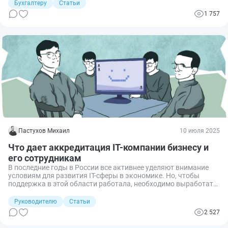
сейчас в TON работают кошельки, биржи, игры и
Бухгалтеру
Статьи
децентрализованные приложения, а с недавнего времени
1 757
появилась поддержка стейкинга и токенизированных
активов.
Пастухов Михаил
10 июля 2025
Что дает аккредитация IT-компании бизнесу и
его сотрудникам
В последние годы в России все активнее уделяют внимание
условиям для развития IT-сферы в экономике. Но, чтобы
поддержка в этой области работала, необходимо выработать
критерии соответствия, по которым государство определяет,
кто получит преференции, а кто — нет. Одним из таких
Руководителю
Статьи
критериев является наличие или отсутствие у организации IT-
2 527
аккредитации от Минцифры. Рассмотрим подробнее, что
конкретно предоставляет такой статус как бизнесу, так и его