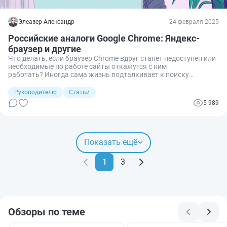
Элеазер Александр
24 февраля 2025
Российские аналоги Google Chrome: Яндекс-
браузер и другие
Что делать, если браузер Chrome вдруг станет недоступен или
необходимые по работе сайты откажутся с ним
работать? Иногда сама жизнь подталкивает к поиску
альтернатив — например, когда в один прекрасный день банк-
клиент перестает открываться в привычном браузере. К
Руководителю
Статьи
счастью, в России есть свои решения (точнее, одно решение) —
5 989
и оно находится вполне себе на уровне. Даже умеет то, чего
нет в зарубежных аналогах.
Показать ещё
1
3
Обзоры по теме