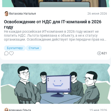
Фатахова Наталья
26 июня 2026
Освобождение от НДС для IT-компаний в 2026
году
Не каждая российская ИТ-компания в 2026 году может не
платить НДС. Льгота привязана к объекту, а не к статусу
организации. Освобождение действует при передаче прав на
программы и базы данных из реестра, но с важными
ограничениями. Разбираемся с условиями, правилами работы
Бухгалтеру
Статьи
и с какой даты плательщик вправе не облагать передачу прав
621
НДС.
Алешина Ольга
15 мая 2026