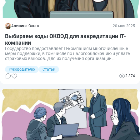
Алешина Ольга
20 мая 2025
Выбираем коды ОКВЭД для аккредитации IT-
компании
Государство предоставляет IT-компаниям многочисленные
меры поддержки, в том числе по налогообложению и уплате
страховых взносов. Для их получения организации
необходимо получить аккредитацию и работать по
определенным направлениям, которые соответствуют
Руководителю
Статьи
конкретным кодам ОКВЭД. Разберем, какие коды ОКВЭД
2 374
требуется выбрать, чтобы IT-компании получить
аккредитацию.