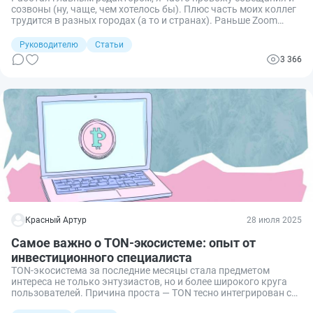
созвоны (ну, чаще, чем хотелось бы). Плюс часть моих коллег
трудится в разных городах (а то и странах). Раньше Zoom
решал все вопросы: созвоны проходили гладко,
шумоподавление спасало от посторонних звуков, а
Руководителю
Статьи
инструмент «запись» помогал фиксировать обсуждения. Но
3 366
когда встал вопрос о том, что Zoom в любой момент может
отключить российских пользователей, плюс возникла
необходимость оплачивать тарифы в евро или долларах, я
задумался поискать его аналоги и перейти на
российские решения.
Красный Артур
28 июля 2025
Самое важно о TON‑экосистеме: опыт от
инвестиционного специалиста
TON‑экосистема за последние месяцы стала предметом
интереса не только энтузиастов, но и более широкого круга
пользователей. Причина проста — TON тесно интегрирован с
Telegram, а значит, потенциально доступен миллионам. Уже