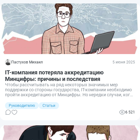
сотрудникам.
Пастухов Михаил
5 июня 2025
IT-компания потеряла аккредитацию
Минцифры: причины и последствия
Чтобы рассчитывать на ряд некоторых значимых мер
поддержки со стороны государства, IT-компании необходимо
пройти аккредитацию от Минцифры. Но нередки случаи, когда
эту аккредитацию у компаний аннулируют по различным
причинам. Для некоторых организаций это является
Руководителю
Статьи
существенным ударом по операционной деятельности,
6 521
поскольку они могут потерять ряд своих конкретных
преимуществ. Рассмотрим подробнее, что делать в случае,
если IT-компания потеряла аккредитацию, причины, по
которым ее могут аннулировать, и последствия.