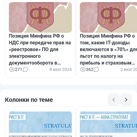
Позиция Минфина РФ о
Позиция Минфина РФ о
НДС при передаче прав на
том, какие IT-доходы
«реестровое» ПО для
включаются в «70%» дл
электронного
льгот по налогу на
документооборота в
прибыль и страховым
страховании: когда
взносам
271
8 июл 2026
362
2 июл 2
ограничение не работает
Колонки по теме