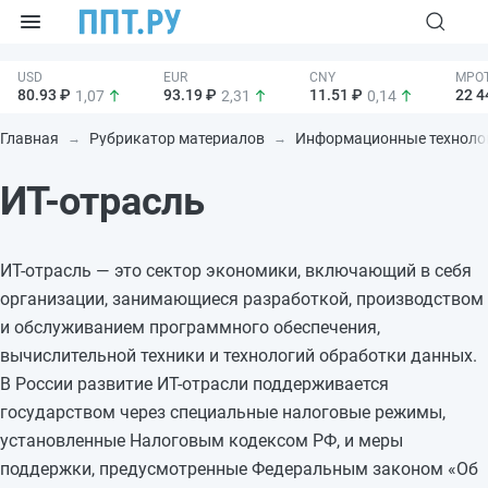
80.93 ₽
93.19 ₽
11.51 ₽
22 4
1,07
2,31
0,14
Главная
Рубрикатор материалов
Информационные техноло
ИТ-отрасль
ИТ-отрасль — это сектор экономики, включающий в себя
организации, занимающиеся разработкой, производством
и обслуживанием программного обеспечения,
вычислительной техники и технологий обработки данных.
В России развитие ИТ-отрасли поддерживается
государством через специальные налоговые режимы,
установленные Налоговым кодексом РФ, и меры
поддержки, предусмотренные Федеральным законом «Об