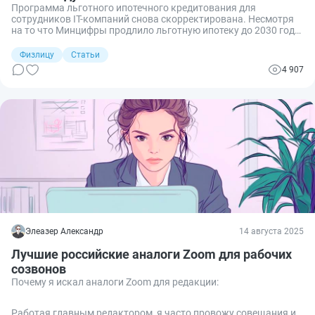
Программа льготного ипотечного кредитования для
сотрудников IT-компаний снова скорректирована. Несмотря
на то что Минцифры продлило льготную ипотеку до 2030 года,
выдача таких ипотечных кредитов теперь ещё жёстче
привязана к аккредитации компании-работодателя.
Физлицу
Статьи
Разбираемся в тонкостях выдачи ипотеки IT-специалистам.
4 907
Элеазер Александр
14 августа 2025
Лучшие российские аналоги Zoom для рабочих
созвонов
Почему я искал аналоги Zoom для редакции:
Работая главным редактором, я часто провожу совещания и