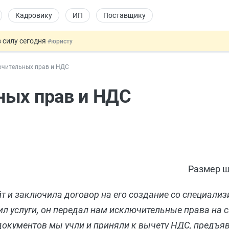
Кадровику
ИП
Поставщику
 силу сегодня
#юристу
долгосрочных сбережений
#бухгалтеру
ючительных прав и НДС
НЖ и гражданство: закон подписан
#физлицу
 на электронные кошельки
#бухгалтеру
ных прав и НДС
купок по 44-ФЗ
#заказчику
Размер ш
т и заключила договор на его создание со специали
л услуги, он передал нам исключительные права на с
документов мы учли и приняли к вычету НДС, предъ