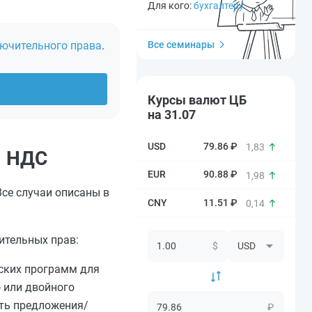
Для кого:
бухгалтеру
лючительного права
.
Все семинары
Курсы валют ЦБ
на 31.07
79.86 ₽
1,83
я НДС
90.88 ₽
1,98
се случаи описаны в
11.51 ₽
0,14
ительных прав:
$
йских программ для
о или двойного
ать предложения/
₽