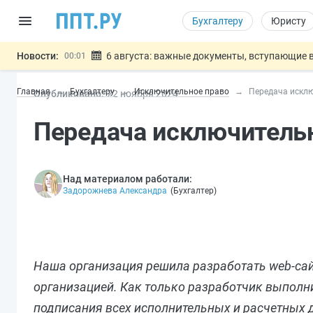
Бухгалтеру
Юристу
Новости:
6 августа: важные документы, вступающие в
00:01
Обновили сообщения НПФ о договорах НПО и 
05.08
Главная
Бухгалтеру
Исключительное право
Передача искл
Опубликовано:
22 ноя
бря
2024
Мигрантам с судимостью запретят получать В
05.08
Систему страхования вкладов распространили
05.08
Передача исключитель
Подписан закон об упрощении госза
05.08
Важно
Над материалом работали:
Задорожнева Александра
(
Бухгалтер
)
Наша организация решила разработать web-сай
организацией. Как только разработчик выполни
подписания всех исполнительных и расчетных 