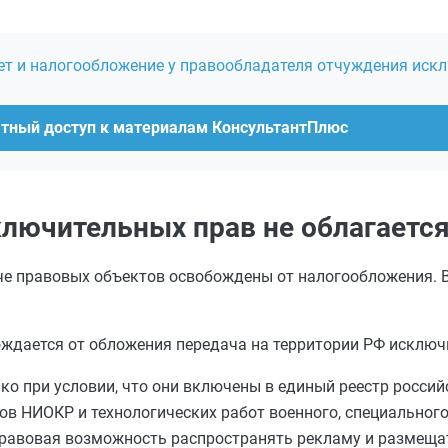
ет и налогообложение у правообладателя отчуждения иск
атный доступ к материалам КонсультантПлюс
ключительных прав не облагаетс
че правовых объектов освобождены от налогообложения. В
ождается от обложения передача на территории РФ исключ
ко при условии, что они включены в единый реестр росси
ов НИОКР и технологических работ военного, специальног
ь правовая возможность распространять рекламу и размещ