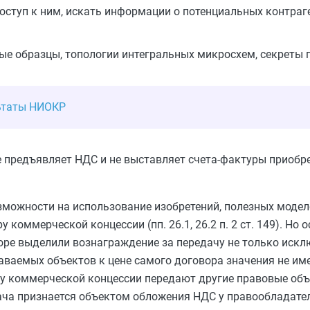
оступ к ним, искать информации о потенциальных контраг
е образцы, топологии интегральных микросхем, секреты п
ьтаты НИОКР
 предъявляет НДС и не выставляет счета-фактуры приобрет
зможности на использование изобретений, полезных модел
 коммерческой концессии (пп. 26.1, 26.2 п. 2 ст. 149). Но
оре выделили вознаграждение за передачу не только искл
ваемых объектов к цене самого договора значения не име
ору коммерческой концессии передают другие правовые объ
ередача признается объектом обложения НДС у правообладат