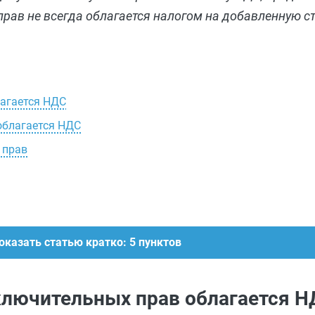
рав не всегда облагается налогом на добавленную с
лагается НДС
облагается НДС
 прав
оказать статью кратко: 5 пунктов
сключительных прав облагается 