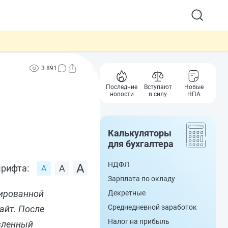
3 891
Последние
Вступают
Новые
новости
в силу
НПА
Калькуляторы
для бухгалтера
НДФЛ
рифта:
Зарплата по окладу
зированной
Декретные
Среднедневной заработок
айт. После
Налог на прибыль
явленный