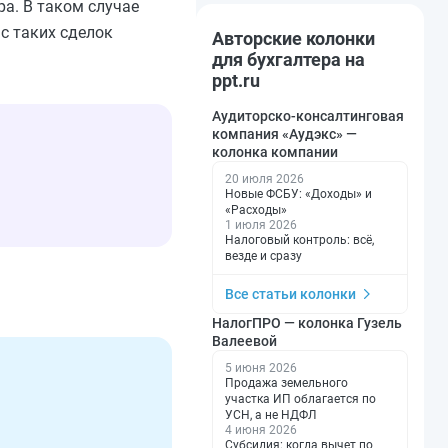
ра. В таком случае
с таких сделок
Авторские колонки
для бухгалтера на
ppt.ru
Аудиторско-консалтинговая
компания «Аудэкс» —
колонка компании
20 июля 2026
Новые ФСБУ: «Доходы» и
«Расходы»
1 июля 2026
Налоговый контроль: всё,
везде и сразу
Все статьи колонки
НалогПРО — колонка Гузель
Валеевой
5 июня 2026
Продажа земельного
участка ИП облагается по
УСН, а не НДФЛ
4 июня 2026
Субсидия: когда вычет по