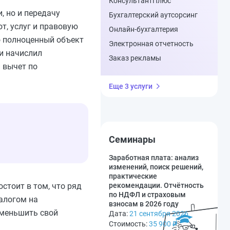
КонсультантПлюс
, но и передачу
Бухгалтерский аутсорсинг
т, услуг и правовую
Онлайн-бухгалтерия
о полноценный объект
Электронная отчетность
 и начислил
Заказ рекламы
 вычет по
Еще 3 услуги
Семинары
Заработная плата: анализ
изменений, поиск решений,
практические
стоит в том, что ряд
рекомендации. Отчётность
по НДФЛ и страховым
налогом на
взносам в 2026 году
уменьшить свой
Дата:
21 сентября 2026
Стоимость:
35 900
₽