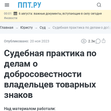
00:01
6 августа: важные документы, вступающие в силу сегодня
#новости
05.08
Обновили сообщения НПФ о договорах НПО и долгосрочных
сбережений
#новости
Главная
Юристу
Суд
Судебная практика по делам о доб
05.08
Мигрантам с судимостью запретят получать ВНЖ и
гражданство: закон подписан
#новости
05.08
Систему страхования вкладов распространили на электронные
Опубликовано:
20 ноя
2023
2.3к
кошельки
#новости
05.08
Важно
Подписан закон об упрощении госзакупок по 44-ФЗ
Судебная практика по
#новости
делам о
добросовестности
владельцев товарных
знаков
Над материалом работали: