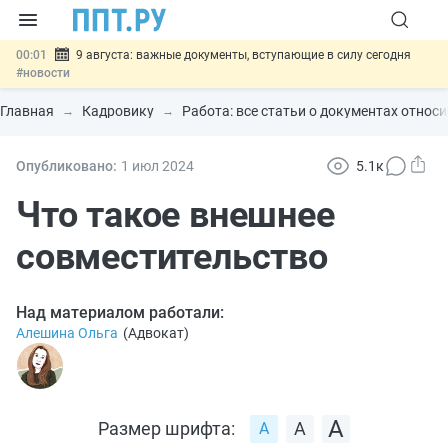
00:01
9 августа: важные документы, вступающие в силу сегодня
#новости
07.08
Подписан закон о блокировке продажи опасных товаров через
«Честный знак»
#новости
Главная
Кадровику
Работа: все статьи о документах относ
07.08
Дистанционную работу беременных пропишут в ТК РФ
#новости
07.08
Госпошлину за устранение ошибок в документах предлагают
Опубликовано:
1 июл
2024
5.1к
отменить
#новости
07.08
Важно
Разработают единые критерии трудовых и ГПХ-
Что такое внешнее
отношений
#новости
совместительство
Над материалом работали:
Алешина Ольга
(
Адвокат
)
Размер шрифта: