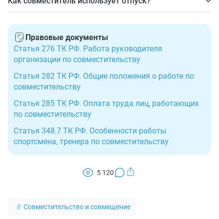
Как совместитель использует отпуск?
трудовом договоре. Как правило, пропорционально
Исключение — когда по ОМ совместитель не
Одновременно с отпуском по ОМ.
фактически отработанному времени или в
исполняет должностных обязанностей, допускается
зависимости от норм выработки.
занятость больше четырех часов ежедневно.
Правовые документы
Статья 276 ТК РФ. Работа руководителя
организации по совместительству
Статья 282 ТК РФ. Общие положения о работе по
совместительству
Статья 285 ТК РФ. Оплата труда лиц, работающих
по совместительству
Статья 348.7 ТК РФ. Особенности работы
спортсмена, тренера по совместительству
5 120
Совместительство и совмещение