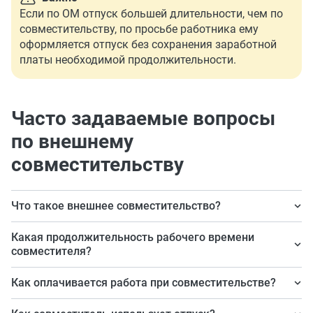
Если по ОМ отпуск большей длительности, чем по
совместительству, по просьбе работника ему
оформляется отпуск без сохранения заработной
платы необходимой продолжительности.
Часто задаваемые вопросы
по внешнему
совместительству
Что такое внешнее совместительство?
Это выполнение работником, который имеет основное
Какая продолжительность рабочего времени
место работы, в свободное от занятости по ОМ
совместителя?
должностных обязанностей по трудовому договору у
Рабочий день (смена) — не больше четырех часов, а за
Как оплачивается работа при совместительстве?
другого работодателя.
месяц или другой учетный период (например, квартал)
В соответствии с условиями, закрепленными в
— не более половины нормы рабочих часов.