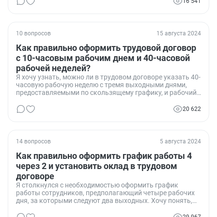
16 541
фактические изменения?
10 вопросов
15 августа 2024
Как правильно оформить трудовой договор
с 10-часовым рабочим днем и 40-часовой
рабочей неделей?
Я хочу узнать, можно ли в трудовом договоре указать 40-
часовую рабочую неделю с тремя выходными днями,
предоставляемыми по скользящему графику, и рабочий
день с 10 до 20 часов с часовым перерывом на обед.
Меня интересует, соответствует ли такое оформление
20 622
законодательству, и какие могут быть подводные камни
при таком графике работы.
14 вопросов
5 августа 2024
Как правильно оформить график работы 4
через 2 и установить оклад в трудовом
договоре
Я столкнулся с необходимостью оформить график
работы сотрудников, предполагающий четыре рабочих
дня, за которыми следуют два выходных. Хочу понять,
можно ли установить оклад при таком графике и как
правильно оформить это в трудовом договоре,
29 967