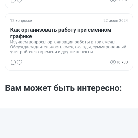
учитывая, что работники могут работать в праздничные
и выходные дни. Особенно важно узнать, как
регулировать оплату труда в праздничные дни и нужно
ли применять суммированный учет рабочего времени.
12 вопросов
22 июля 2024
Как организовать работу при сменном
графике
Изучаем вопросы организации работы в три смены.
Обсуждаем длительность смен, оклады, суммированный
учет рабочего времени и другие аспекты.
16 733
Вам может быть интересно: