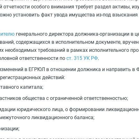
 отчетности особого внимания требует раздел активы, из
можно установить факт увода имущества из-под взыскания
нителю
генерального директора должника-организации в ц
ований, содержащихся в исполнительном документе, вручен
их необходимых требований в рамках исполнительного про
оловной ответственности по
ст. 315 УК РФ
.
 изменений в ЕГРЮЛ в отношении должника и направить в 
регистрационных действий:
ставного капитала;
частников общества с ограниченной ответственностью;
видации юридического лица, о формировании ликвидационн
омежуточного ликвидационного баланса;
низации;