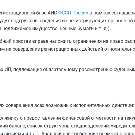
регистрационной базе АИС
ФССП России
в рамках соглашени
дут подгружены сведения из регистрирующих органов об
 недвижимое имущество, ценные бумаги и т. д.).
ебный пристав вправе наложить ограничения на право рас
ам на совершение регистрационных действий относительн
ах ИП, подлежащие обязательному рассмотрению судебны
ях совершения всех возможных исполнительных действий:
олжнику о предоставлении финансовой отчетности на теку
кий баланс, список структурных подразделений, учредите
и акциями и т.д.). Аналогичное требование возможно напр