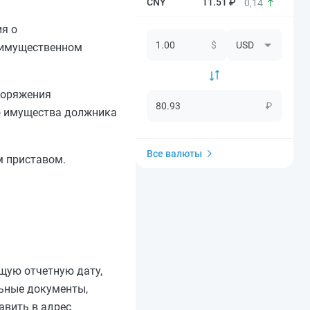
11.51 ₽
0,14
я о
$
 имущественном
поряжения
₽
о имущества должника
Все валюты
м приставом.
щую отчетную дату,
льные документы,
авить в адрес