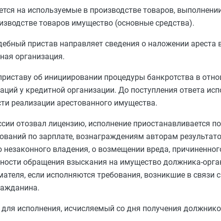
ается на используемые в производстве товаров, выполнени
изводстве товаров имущество (основные средства).
дебный пристав направляет сведения о наложении ареста 
тная организация.
риставу об инициировании процедуры банкротства в отн
аций у кредитной организации. До поступления ответа ис
сти реализации арестованного имущества.
ссии отозвал лицензию, исполнение приостанавливается п
ований по зарплате, вознаграждениям авторам результат
о незаконного владения, о возмещении вреда, причиненног
дности обращения взыскания на имущество должника-орга
ателя, если исполняются требования, возникшие в связи с
ражданина.
для исполнения, исчисляемый со дня получения должнико