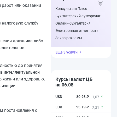
и работ или оказании
КонсультантПлюс
Бухгалтерский аутсорсинг
в налоговую службу
Онлайн-бухгалтерия
Электронная отчетность
Заказ рекламы
ошении должника либо
полнительное
Еще 3 услуги
олностью до принятия
ов интеллектуальной
о жизни или здоровью,
Курсы валют ЦБ
на 06.08
низации
80.93 ₽
1,07
93.19 ₽
2,31
м постановления о