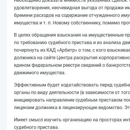
Необходимо доказать мнимость указанных сделок: 
удовлетворения, неочевидная выгода от продажи им
бремени расходов на содержание отчужденного иму
имущества и т. п. Новому собственнику, помимо про
В целях обращения взыскания на имущественные пр
по требованию судебного пристава и из анализа д
почерпнуть из КАД «Арбитр» о том, с кого взыскив
должника на сайте Центра раскрытия корпоративной
едином федеральном реестре сведений о банкротстве
движимого имущества.
Эффективным будет ходатайствовать перед судебн
органы по виду деятельности (в зависимости от то
инициировать направление судебным приставом пос
лицензии должника в лицензирующее ведомство. Это
Имеет смысл изучить организацию на просторах инт
судебного пристава.