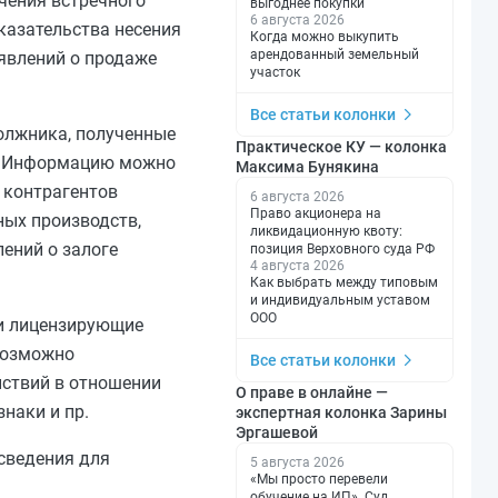
чения встречного
выгоднее покупки
6 августа 2026
казательства несения
Когда можно выкупить
арендованный земельный
явлений о продаже
участок
Все статьи колонки
олжника, полученные
Практическое КУ — колонка
а. Информацию можно
Максима Бунякина
 контрагентов
6 августа 2026
Право акционера на
ных производств,
ликвидационную квоту:
ений о залоге
позиция Верховного суда РФ
4 августа 2026
Как выбрать между типовым
и индивидуальным уставом
ООО
 и лицензирующие
 возможно
Все статьи колонки
йствий в отношении
О праве в онлайне —
наки и пр.
экспертная колонка Зарины
Эргашевой
 сведения для
5 августа 2026
«Мы просто перевели
обучение на ИП». Суд