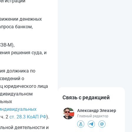
регистрации
 движении денежных
апроса банком,
ЗВ-М),
ения решения суда, и
вия должника по
сведений о
иц юридического лица
индивидуальном
Связь с редакцией
льных
 индивидуальных
Александр Элеазер
8 ч. 2
ст. 28.3 КоАП РФ
).
Главный редактор
льной деятельности и