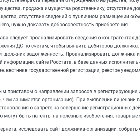
отсутствие факта передачи отчужденного имущества, полу
ущества, продажа имущества родственнику, отсутствие до
щества, отсутствие сведений о публичном размещении объ
чего, нужно доказать добросовестность приобретения.
ава следует проанализировать сведения о контрагентах д
вижения ДС по счетам, чтобы выявить дебиторов должник
ает должник задолженность. Проанализировать должника и
 информации, сайте Росстата, в базе данных исполнитель
, вестнике государственной регистрации, реестре уведомл
ым приставом о направлении запросов в регистрирующие
го, чем занимается организация). При выявлении лицензии
тановления о запрете на совершение регистрационных де
 могут быть патенты на полезные изобретения, товарные з
ернета, исследовать сайт должника-организации, собрать