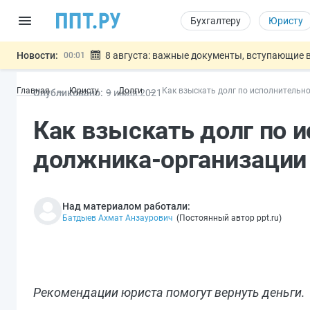
Бухгалтеру
Юристу
Новости:
8 августа: важные документы, вступающие в
00:01
Подписан закон о блокировке продажи опасны
07.08
Главная
Юристу
Долги
Как взыскать долг по исполнительн
Опубликовано:
9 июл
я
2021
Дистанционную работу беременных пропишут 
07.08
Госпошлину за устранение ошибок в документ
07.08
Как взыскать долг по 
Разработают единые критерии труд
07.08
Важно
должника-организации
Над материалом работали:
Батдыев Ахмат Анзаурович
(
Постоянный автор ppt.ru
)
Рекомендации юриста помогут вернуть деньги.