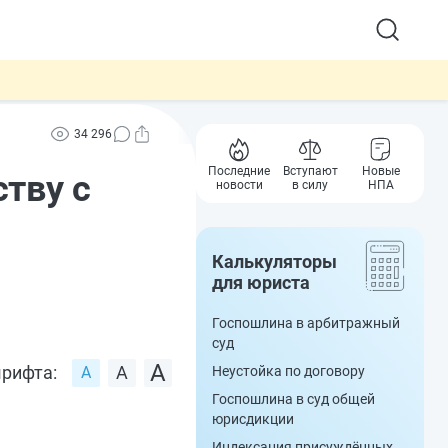
34 296
Последние
Вступают
Новые
тву с
новости
в силу
НПА
Калькуляторы
для юриста
Госпошлина в арбитражный
суд
рифта:
Неустойка по договору
Госпошлина в суд общей
юрисдикции
Индексация присуждённых