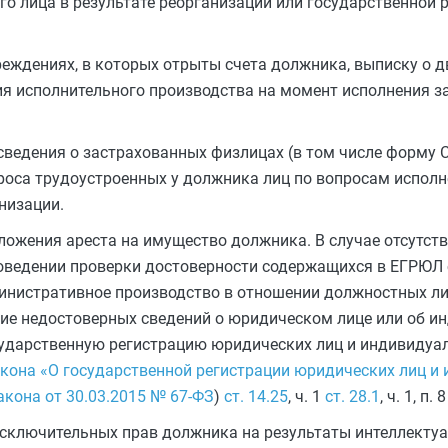
о лица в результате реорганизации или государственной 
чреждениях, в которых отрыты счета должника, выписку о
ия исполнительного производства на момент исполнения з
ведения о застрахованных физлицах (в том числе форму С
роса трудоустроенных у должника лиц по вопросам исполн
низации.
ложения ареста на имущество должника. В случае отсутст
роведении проверки достоверности содержащихся в ЕГРЮЛ 
инистративное производство в отношении должностных л
ние недостоверных сведений о юридическом лице или об 
сударственную регистрацию юридических лиц и индивидуа
кона «О государственной регистрации юридических лиц и
кона от 30.03.2015 № 67-ФЗ
)
ст. 14.25
, ч. 1
ст. 28.1
, ч. 1, п. 
исключительных прав должника на результаты интеллектуа