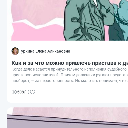
Туркина Елена Алихановна
Как и за что можно привлечь пристава к 
Когда дело касается принудительного исполнения судебного 
приставов-исполнителей. Причем должники ругают представи
наоборот, — за нерасторопность. Но мало кто понимает, чт
плохо исполняет свои обязанности, его можно привлечь к ди
наказание возможно и как оно применяется.
508