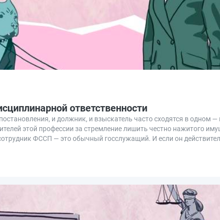
дисциплинарной ответственности
постановления, и должник, и взыскатель часто сходятся в одном —
телей этой профессии за стремление лишить честно нажитого имущ
о сотрудник ФССП — это обычный госслужащий. И если он действите
сциплинарной ответственности, вплоть до увольнения. Разбираемся