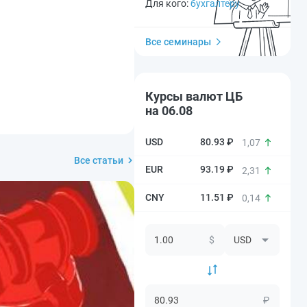
Для кого:
бухгалтеру
Все семинары
Курсы валют ЦБ
на 06.08
80.93 ₽
1,07
Все статьи
93.19 ₽
2,31
11.51 ₽
0,14
$
₽