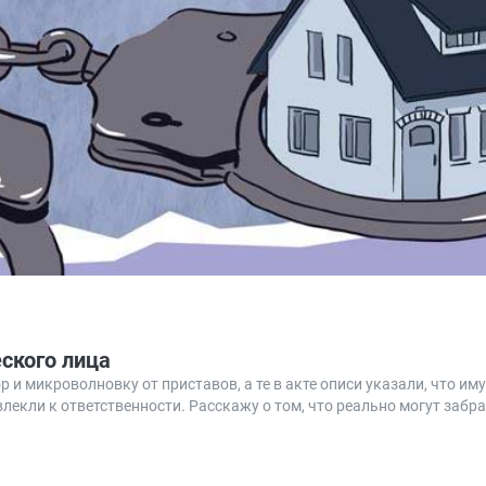
ского лица
 и микроволновку от приставов, а те в акте описи указали, что иму
лекли к ответственности. Расскажу о том, что реально могут забра