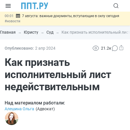
00:01
7 августа: важные документы, вступающие в силу сегодня
#новости
06.08
Минпромторг предложил запретить смешанные лоты
электроники в госзакупках
#новости
Главная
Юристу
Суд
Как признать исполнительный лис
06.08
Подписан указ об отмене спецрежима для вкладов физлиц из
недружественных стран
#новости
06.08
Возврат денег за риелторские услуги при недействительных
Опубликовано:
2 апр
2024
21.2к
сделках: инициатива
#новости
06.08
Важно
Обеспечительный платёж СПОТ могут заменить
Как признать
банковской гарантией
#новости
исполнительный лист
недействительным
Над материалом работали:
Алешина Ольга
(
Адвокат
)