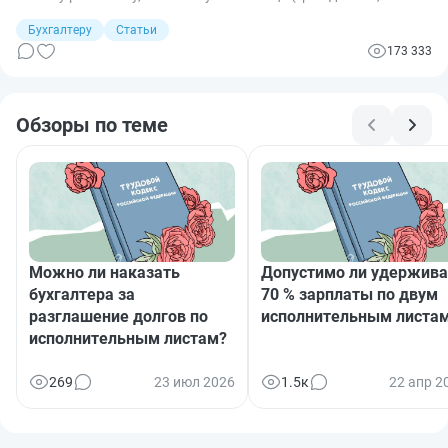
государства, предприятия и т. д.). Размер и порядок таких
изъятий регламентирован на законодательном уровне. В
Бухгалтеру
Статьи
статье расскажем об основных видах удержаний из
173 333
заработной платы.
Обзоры по теме
Можно ли наказать
Допустимо ли удержива
бухгалтера за
70 % зарплаты по двум
разглашение долгов по
исполнительным листа
исполнительным листам?
269
23 июл 2026
1.5к
22 апр 2