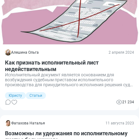
Алешина Ольга
2 апреля 2024
Как признать исполнительный лист
недействительным
Исполнительный документ является основанием для
возбуждения судебным приставом исполнительного
производства для принудительного исполнения решения суда.
Но в некоторых случаях он имеет недостатки, что делает
невозможным его использование в рамках закона,
Юристу
Статьи
вследствие чего требуется произвести его отмену. Разберемся,
21 234
как признать исполнительный лист недействительным.
Фатахова Наталья
11 августа 2023
Возможны ли удержания по исполнительному