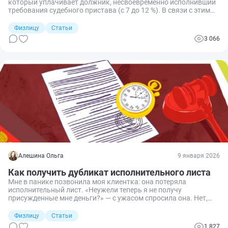
который уплачивает должник, несвоевременно исполнивший
требования судебного пристава (с 7 до 12 %). В связи с этим
для многих моих клиентов стал актуальным вопрос, в каких
случаях и как можно вернуть исполнительский сбор.
Физлицу
Статьи
Разбираемся вместе.
3 066
Алешина Ольга
9 января 2026
Как получить дубликат исполнительного листа
Мне в панике позвонила моя клиентка: она потеряла
исполнительный лист. «Неужели теперь я не получу
присужденные мне деньги?» — с ужасом спросила она. Нет,
конечно, успокоила я. В таком случае необходимо получить
дубликат потерянного исполнительного листа. Объясняю, как
Физлицу
Статьи
это сделать и куда обращаться.
1 827