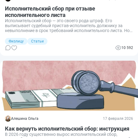
Исполнительский сбор при отзыве
исполнительного листа
Исполнительский сбор — это своего рода штраф. Его
выписывает судебный пристав-исполнитель должнику за
невыполнение в срок требований исполнительного листа. Но
что делать с оплатой сбора, если взыскатель отозвал лист?
Расскажу, как поступить в этой ситуации.
Физлицу
Статьи
10 592
Алешина Ольга
17 февраля 2026
Как вернуть исполнительский сбор: инструкция
В 2026 году существенно вырос исполнительский сбор,