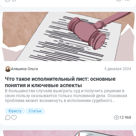
Алешина Ольга
5 декабря 2024
Что такое исполнительный лист: основные
понятия и ключевые аспекты
В большинстве случаев выиграть суд и получить решение в
свою пользу оказывается только половиной дела. Основная
проблема может возникнуть в исполнении судебного
решения. В таком случае потребуется получать
исполнительный лист и предъявлять его судебным приставам,
Юристу
Статьи
чтобы они возбудили исполнительное производство.
12 968
Разберем ключевые аспекты и нюансы исполнительного
листа.