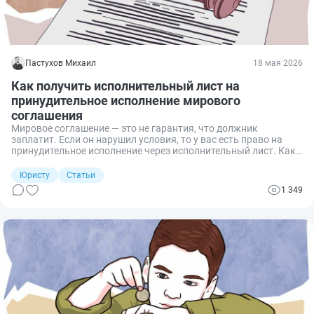
Пастухов Михаил
18 мая 2026
Как получить исполнительный лист на
принудительное исполнение мирового
соглашения
Мировое соглашение — это не гарантия, что должник
заплатит. Если он нарушил условия, то у вас есть право на
принудительное исполнение через исполнительный лист. Как
подать ходатайство, в какую инстанцию обращаться и
сколько ждать? Разбираем всё по шагам.
Юристу
Статьи
1 349