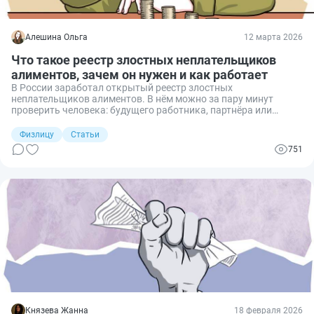
Алешина Ольга
12 марта 2026
Что такое реестр злостных неплательщиков
алиментов, зачем он нужен и как работает
В России заработал открытый реестр злостных
неплательщиков алиментов. В нём можно за пару минут
проверить человека: будущего работника, партнёра или
бывшего супруга. Разберём, кого вносят в реестр, как туда
попадают, как исключаются и какие сведения о должниках
Физлицу
Статьи
там увидит любой желающий.
751
Князева Жанна
18 февраля 2026