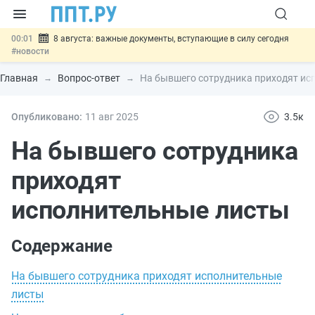
00:01
8 августа: важные документы, вступающие в силу сегодня
#новости
07.08
Подписан закон о блокировке продажи опасных товаров через
«Честный знак»
#новости
Главная
Вопрос-ответ
На бывшего сотрудника приходят ис
07.08
Дистанционную работу беременных пропишут в ТК РФ
#новости
07.08
Госпошлину за устранение ошибок в документах предлагают
Опубликовано:
11 авг
2025
3.5к
отменить
#новости
07.08
Важно
Разработают единые критерии трудовых и ГПХ-
На бывшего сотрудника
отношений
#новости
приходят
исполнительные листы
Содержание
На бывшего сотрудника приходят исполнительные
листы