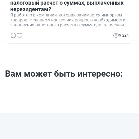
налоговый расчет о суммах, выплаченных
нерезидентам?
Я работаю в компании, которая занимается импортом
товаров. Недавно у нас возник вопрос о необходимости
заполнения налогового расчета о суммах, выплаченных
нерезидентам. Мы хотели бы уточнить, обязаны ли мы,
как импортеры, заполнять этот документ, и если да, то
9 224
какие конкретно разделы и за какой период? Этот
вопрос стал особенно актуальным в свете последних
изменений в налоговом законодательстве.
Вам может быть интересно: