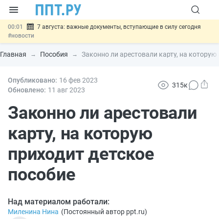
00:01
7 августа: важные документы, вступающие в силу сегодня
#новости
06.08
Минпромторг предложил запретить смешанные лоты
электроники в госзакупках
#новости
Главная
Пособия
Законно ли арестовали карту, на которую
06.08
Подписан указ об отмене спецрежима для вкладов физлиц из
недружественных стран
#новости
06.08
Опубликовано:
Возврат денег за риелторские услуги при недействительных
16 фев
2023
315к
сделках: инициатива
#новости
Обновлено:
11 авг
2023
06.08
Важно
Обеспечительный платёж СПОТ могут заменить
банковской гарантией
Законно ли арестовали
#новости
карту, на которую
приходит детское
пособие
Над материалом работали:
Миленина Нина
(
Постоянный автор ppt.ru
)