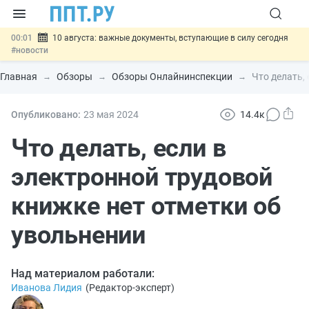
00:01
10 августа: важные документы, вступающие в силу сегодня
#новости
07.08
Подписан закон о блокировке продажи опасных товаров через
«Честный знак»
#новости
Главная
Обзоры
Обзоры Онлайнинспекции
Что делать,
07.08
Дистанционную работу беременных пропишут в ТК РФ
#новости
07.08
Госпошлину за устранение ошибок в документах предлагают
Опубликовано:
23 мая 2024
14.4к
отменить
#новости
07.08
Важно
Разработают единые критерии трудовых и ГПХ-
Что делать, если в
отношений
#новости
электронной трудовой
книжке нет отметки об
увольнении
Над материалом работали:
Иванова Лидия
(
Редактор-эксперт
)