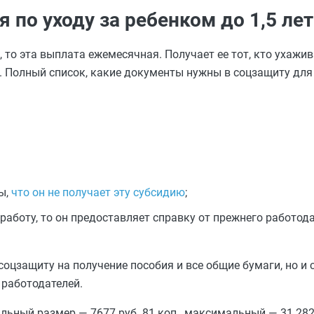
 по уходу за ребенком до 1,5 лет
 то эта выплата ежемесячная. Получает ее тот, кто ухажи
ки. Полный список, какие документы нужны в соцзащиту дл
ы,
что он не получает эту субсидию
;
аботу, то он предоставляет справку от прежнего работода
соцзащиту на получение пособия и все общие бумаги, но и 
 работодателей.
ьный размер — 7677 руб. 81 коп., максимальный — 31 282 р