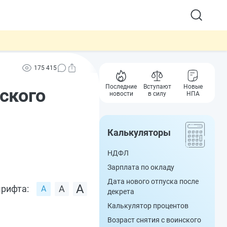
175 415
Последние
Вступают
Новые
ского
новости
в силу
НПА
Калькуляторы
НДФЛ
Зарплата по окладу
Дата нового отпуска после
рифта:
декрета
Калькулятор процентов
Возраст снятия с воинского