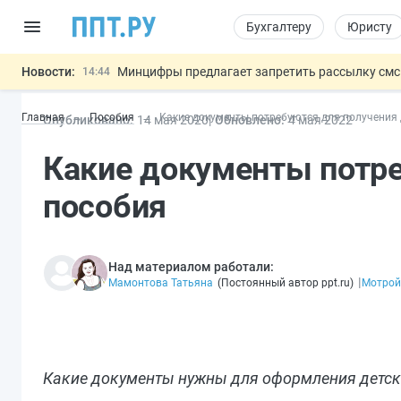
Бухгалтеру
Юристу
Новости:
Минцифры предлагает запретить рассылку смс
14:44
Основания для выдворения иностранцев из Ро
14:02
Главная
Пособия
Какие документы потребуются для получения 
Опубликовано:
14 мая 2020
Обновлено:
4 мая 2022
Могут разрешить использование персональных
13:16
Губернаторам дадут право вводить разрешите
12:42
Какие документы потре
Разработают единые критерии труд
11:31
Важно
пособия
Над материалом работали:
|
Мамонтова Татьяна
(
Постоянный автор ppt.ru
)
Мотрой
Какие документы нужны для оформления детск