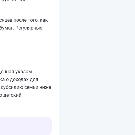
яцев после того, как
 бумаг. Регулярные
денная указом
ка о доходах для
а субсидию семьи ниже
о детский