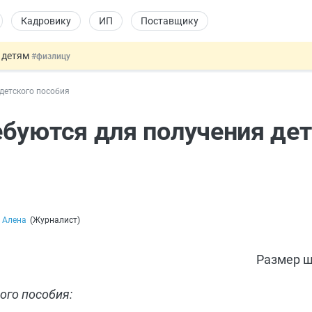
Кадровику
ИП
Поставщику
 детям
#физлицу
ссии стало больше
#кадровику
детского пособия
 данных россиян для обучения ИИ
#юристу
льный учёт иностранцев
#кадровику
буются для получения дет
овых и ГПХ-отношений
#кадровику
 Алена
(
Журналист
)
Размер ш
ого пособия: