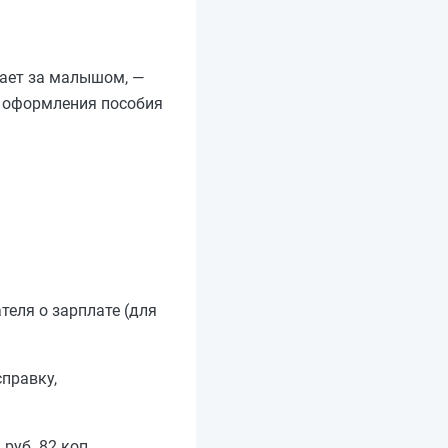
вает за малышом, —
я оформления пособия
теля о зарплате (для
справку,
уб. 82 коп.,