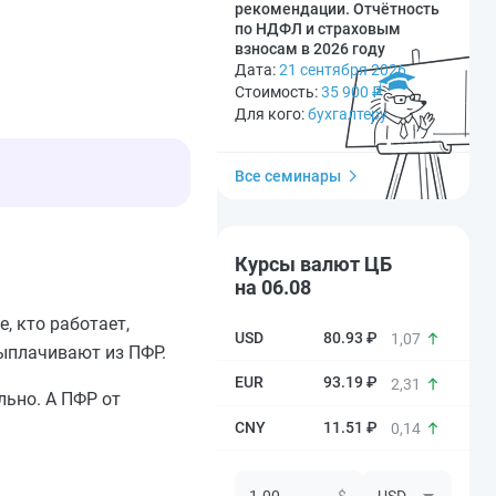
рекомендации. Отчётность
по НДФЛ и страховым
взносам в 2026 году
Дата:
21 сентября 2026
Стоимость:
35 900
₽
Для кого:
бухгалтеру
Все семинары
Курсы валют ЦБ
на 06.08
, кто работает,
80.93 ₽
1,07
выплачивают из ПФР.
93.19 ₽
2,31
льно. А ПФР от
11.51 ₽
0,14
$