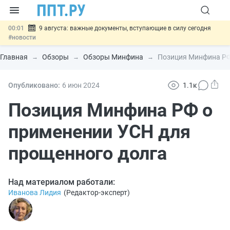
00:01
9 августа: важные документы, вступающие в силу сегодня
#новости
07.08
Подписан закон о блокировке продажи опасных товаров через
«Честный знак»
#новости
Главная
Обзоры
Обзоры Минфина
Позиция Минфина РФ
07.08
Дистанционную работу беременных пропишут в ТК РФ
#новости
07.08
Госпошлину за устранение ошибок в документах предлагают
Опубликовано:
6 июн
2024
1.1к
отменить
#новости
07.08
Важно
Разработают единые критерии трудовых и ГПХ-
Позиция Минфина РФ о
отношений
#новости
применении УСН для
прощенного долга
Над материалом работали:
Иванова Лидия
(
Редактор-эксперт
)