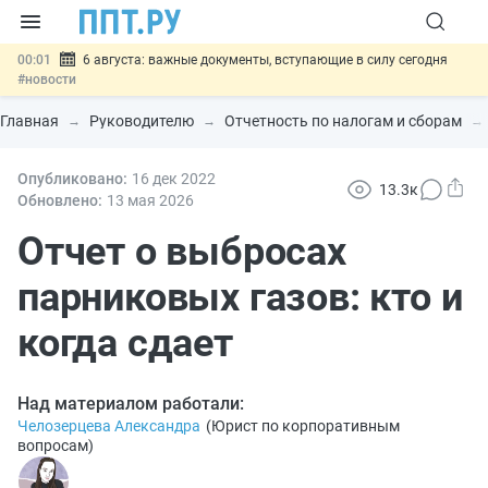
00:01
6 августа: важные документы, вступающие в силу сегодня
#новости
05.08
Обновили сообщения НПФ о договорах НПО и долгосрочных
сбережений
#новости
Главная
Руководителю
Отчетность по налогам и сборам
05.08
Мигрантам с судимостью запретят получать ВНЖ и
гражданство: закон подписан
#новости
05.08
Опубликовано:
Систему страхования вкладов распространили на электронные
16 дек
2022
13.3к
кошельки
#новости
Обновлено:
13 мая 2026
05.08
Важно
Подписан закон об упрощении госзакупок по 44-ФЗ
#новости
Отчет о выбросах
парниковых газов: кто и
когда сдает
Над материалом работали:
Челозерцева Александра
(
Юрист по корпоративным
вопросам
)