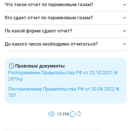
Что такое отчет по парниковым газам?
Это сведения по выбрасываемым предприятиями
Кто сдает отчет по парниковым газам?
газам для государственного мониторинга.
Регулируемые организации, отвечающие
По какой форме сдают отчет?
требованиям: годовой объем выбросов составляет 50
По форме, утвержденной постановлением
000 и более тонн углерода; предприятие осуществляет
До какого числа необходимо отчитаться?
Правительства РФ № 707 от 20.04.2022.
сжигание топлива, технологические операции с
До 1 июля 2026 г. (за 2025 год).
нефтью, газом и углем.
Правовые документы
Распоряжение Правительства РФ от 22.10.2021 N
2979-р
Постановление Правительства РФ от 20.04.2022 N
707
13 356