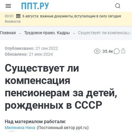
00:01
6 августа: важные документы, вступающие в силу сегодня
#новости
05.08
Обновили сообщения НПФ о договорах НПО и долгосрочных
сбережений
#новости
Главная
Трудовое право. Кадры
Существует ли компенсация
05.08
Мигрантам с судимостью запретят получать ВНЖ и
гражданство: закон подписан
#новости
05.08
Опубликовано:
Систему страхования вкладов распространили на электронные
21 сен
2022
35.4к
кошельки
#новости
Обновлено:
21 июн
2024
05.08
Важно
Подписан закон об упрощении госзакупок по 44-ФЗ
#новости
Существует ли
компенсация
пенсионерам за детей,
рожденных в СССР
Над материалом работали:
Миленина Нина
(
Постоянный автор ppt.ru
)