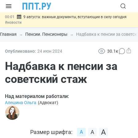
00:01
9 августа: важные документы, вступающие в силу сегодня
#новости
07.08
Подписан закон о блокировке продажи опасных товаров через
«Честный знак»
#новости
Главная
Пенсии. Пенсионеры
Надбавка к пенсии за советск
07.08
Дистанционную работу беременных пропишут в ТК РФ
#новости
07.08
Госпошлину за устранение ошибок в документах предлагают
Опубликовано:
24 июн
2024
30.1к
отменить
#новости
07.08
Важно
Разработают единые критерии трудовых и ГПХ-
Надбавка к пенсии за
отношений
#новости
советский стаж
Над материалом работали:
Алешина Ольга
(
Адвокат
)
Размер шрифта: