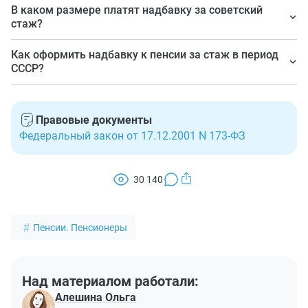
Всем, кто работал в период до 2002 г.
особым правилам.
В каком размере платят надбавку за советский
стаж?
Ее размер для каждого индивидуален и зависит от
Как оформить надбавку к пенсии за стаж в период
продолжительности работы до 1991 и 2002 г., размера
СССР?
заработка за этот период.
Необходимый для надбавки расчет специалисты
Социального фонда делают самостоятельно, на
Правовые документы
основании имеющихся в их распоряжении данных.
Федеральный закон от 17.12.2001 N 173-ФЗ
Подавать заявление для ее оформления не требуется.
30 140
Пенсии. Пенсионеры
Над материалом работали:
Алешина Ольга