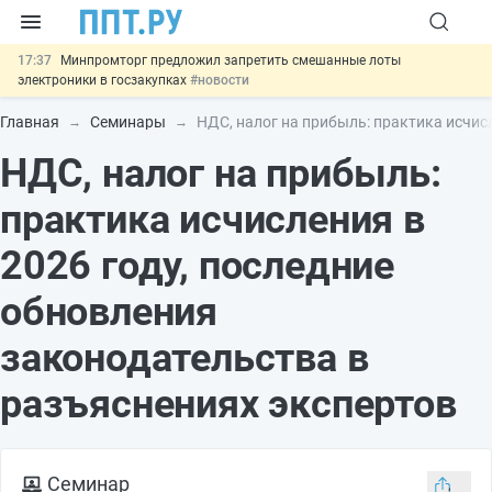
17:37
Минпромторг предложил запретить смешанные лоты
электроники в госзакупках
#новости
17:13
Подписан указ об отмене спецрежима для вкладов физлиц из
недружественных стран
#новости
Главная
Семинары
НДС, налог на прибыль: практика исчис
16:30
Возврат денег за риелторские услуги при недействительных
НДС, налог на прибыль:
сделках: инициатива
#новости
15:51
МВД запускает автоматическое аннулирование патента
иностранцев за неуплату НДФЛ
#новости
практика исчисления в
13:48
Важно
Обеспечительный платёж СПОТ могут заменить
банковской гарантией
#новости
2026 году, последние
обновления
законодательства в
разъяснениях экспертов
Семинар