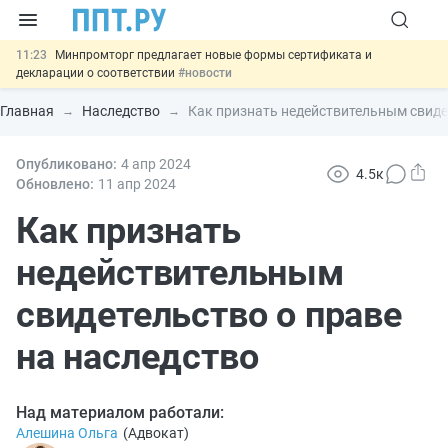
11:23
Минпромторг предлагает новые формы сертификата и
декларации о соответствии
#новости
10:09
Риск атак БПЛА можно учитывать при оценке профрисков
#новости
Главная
Наследство
Как признать недействительным свиде
00:01
6 августа: важные документы, вступающие в силу сегодня
#новости
05.08
Опубликовано:
Обновили сообщения НПФ о договорах НПО и долгосрочных
4 апр
2024
4.5к
сбережений
#новости
Обновлено:
11 апр
2024
05.08
Важно
Подписан закон об упрощении госзакупок по 44-ФЗ
#новости
Как признать
недействительным
свидетельство о праве
на наследство
Над материалом работали:
Алешина Ольга
(
Адвокат
)