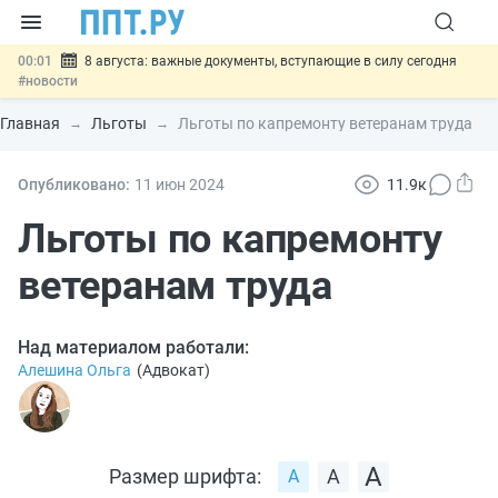
00:01
8 августа: важные документы, вступающие в силу сегодня
#новости
07.08
Подписан закон о блокировке продажи опасных товаров через
«Честный знак»
#новости
Главная
Льготы
Льготы по капремонту ветеранам труда
07.08
Дистанционную работу беременных пропишут в ТК РФ
#новости
07.08
Госпошлину за устранение ошибок в документах предлагают
Опубликовано:
11 июн
2024
11.9к
отменить
#новости
07.08
Важно
Разработают единые критерии трудовых и ГПХ-
Льготы по капремонту
отношений
#новости
ветеранам труда
Над материалом работали:
Алешина Ольга
(
Адвокат
)
Размер шрифта: