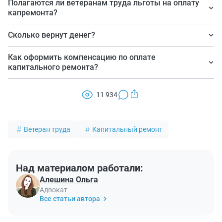
Полагаются ли ветеранам труда льготы на оплату
капремонта?
Зависит от региона. Компенсацию платят в более чем
Сколько вернут денег?
40 субъектах РФ.
Вернут 50% взноса, рассчитанного, исходя из
Как оформить компенсацию по оплате
установленного в регионе минимального взноса за
капитального ремонта?
капремонт за один квадратный метр и нормативной
Обращайтесь в органы социальной защиты населения
площади жилого помещения.
11 934
по месту жительства напрямую или через МФЦ и
предоставьте необходимый пакет документов.
Ветеран труда
Капитальный ремонт
Над материалом работали:
Алешина Ольга
Адвокат
Все статьи автора