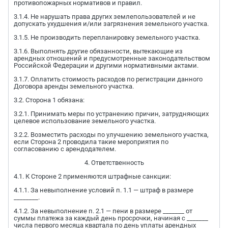
противопожарных нормативов и правил.
3.1.4. Не нарушать права других землепользователей и не
допускать ухудшения и/или загрязнения земельного участка.
3.1.5. Не производить перепланировку земельного участка.
3.1.6. Выполнять другие обязанности, вытекающие из
арендных отношений и предусмотренные законодательством
Российской Федерации и другими нормативными актами.
3.1.7. Оплатить стоимость расходов по регистрации данного
Договора аренды земельного участка.
3.2. Сторона 1 обязана:
3.2.1. Принимать меры по устранению причин, затрудняющих
целевое использование земельного участка.
3.2.2. Возместить расходы по улучшению земельного участка,
если Сторона 2 проводила такие мероприятия по
согласованию с арендодателем.
4. Ответственность
4.1. К Стороне 2 применяются штрафные санкции:
4.1.1. За невыполнение условий п. 1.1 — штраф в размере
________.
4.1.2. За невыполнение п. 2.1 — пени в размере _______ от
суммы платежа за каждый день просрочки, начиная с _______
числа первого месяца квартала по день уплаты арендных