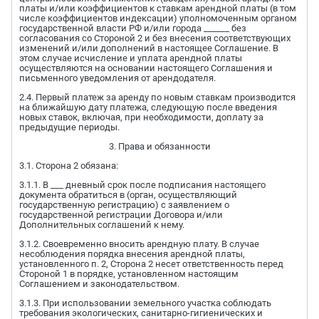
платы и/или коэффициентов к ставкам арендной платы (в том
числе коэффициентов индексации) уполномоченным органом
государственной власти РФ и/или города ______ без
согласования со Стороной 2 и без внесения соответствующих
изменений и/или дополнений в настоящее Соглашение. В
этом случае исчисление и уплата арендной платы
осуществляются на основании настоящего Соглашения и
письменного уведомления от арендодателя.
2.4. Первый платеж за аренду по новым ставкам производится
на ближайшую дату платежа, следующую после введения
новых ставок, включая, при необходимости, доплату за
предыдущие периоды.
3. Права и обязанности
3.1. Сторона 2 обязана:
3.1.1. В ___ дневный срок после подписания настоящего
документа обратиться в (орган, осуществляющий
государственную регистрацию) с заявлением о
государственной регистрации Договора и/или
Дополнительных соглашений к нему.
3.1.2. Своевременно вносить арендную плату. В случае
несоблюдения порядка внесения арендной платы,
установленного п. 2, Сторона 2 несет ответственность перед
Стороной 1 в порядке, установленном настоящим
Соглашением и законодательством.
3.1.3. При использовании земельного участка соблюдать
требования экологических, санитарно-гигиенических и