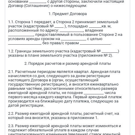
основании _________, с другой стороны, заключили настоящий
Договор (Соглашение) о нижеследующем:
1. Предмет Договора
1.1. Сторона 1 передает, а Сторона 2 принимает земельный
участок (кадастровый № _____ ), площадью _______кв. м,
расположенный по адресу: _____________, владение
______________, предоставляемый в пользование Стороне 2 на
условиях аренды сроком на ______________ с целью
__________________, без права/с правом _________________.
1.2. Границы земельного участка (кадастровый № _________)
указаны в плане земельного участка (приложение № 2).
2. Порядок расчетов и размер арендной платы
2.1. Расчетным периодом является квартал. Арендная плата
начисляется со дня, следующего за днем регистрации
настоящего Договора в (орган, осуществляющий
государственную регистрацию), и вносится ежеквартально
равными частями, рассчитанными относительно размера
ежегодной арендной платы, не позднее ___________ числа
первого месяца каждого квартала. Первый арендный платеж
производится на ближайшую дату платежа, следующую за
датой регистрации.
2.2. Размер ежегодной арендной платы, расчетный счет, на
который она вносится, указаны в приложении 1.
2.3. Размер ежегодной арендной платы может изменяться и
подлежит обязательной уплате в каждом случае
централизованного изменения (введения) ставок арендной