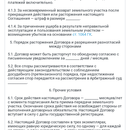
платежей включительно.
4.1.3. За несвоевременный возврат земельного участка после
прекращения действия или расторжения настоящего
Соглашения — штраф в размере ________.
4.1.4. За причинение ущерба в результате неправильной
эксплуатации и пользования земельным участком —
возмещение убытков на основании
ст. 1064 ГК
.
5. Порядок расторжения Договора и разрешения разногласий
между сторонами
5.1. Договор может быть расторгнут по обоюдному согласию с
письменным уведомлением за ________ дней / месяцев.
5.2. Все споры рассматриваются в соответствии с
действующим законодательством с соблюдением
досудебного (претензионного) порядка, при недостижении
согласия спор передается на рассмотрение в Арбитражный суд
___________.
6. Прочие условия
6.1. Срок действия настоящего Договора — ________ месяцев/лет
с момента подписания Акта приема-передачи земельного
участка. Окончание срока действия не освобождает стороны от
выполнения договорных обязательств. Настоящий Договор
вступает в силу с даты государственной регистрации.
6.2. Настоящий Договор составлен в трех экземплярах,
имеющих равную юридическую силу, по одному — для каждой