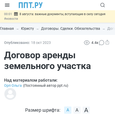
00:01
8 августа: важные документы, вступающие в силу сегодня
#новости
07.08
Подписан закон о блокировке продажи опасных товаров через
«Честный знак»
#новости
Главная
Юристу
Договоры. Сделки. Обязательства
Дого
07.08
Дистанционную работу беременных пропишут в ТК РФ
#новости
07.08
Госпошлину за устранение ошибок в документах предлагают
Опубликовано:
18 окт
2023
4.4к
отменить
#новости
07.08
Важно
Разработают единые критерии трудовых и ГПХ-
Договор аренды
отношений
#новости
земельного участка
Над материалом работали:
Орп Ольга
(
Постоянный автор ppt.ru
)
Размер шрифта: