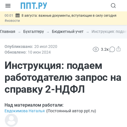
00:01
8 августа: важные документы, вступающие в силу сегодня
#новости
07.08
Подписан закон о блокировке продажи опасных товаров через
«Честный знак»
#новости
Главная
Бухгалтеру
Бюджетный учет
Инструкция: пода
07.08
Дистанционную работу беременных пропишут в ТК РФ
#новости
07.08
Опубликовано:
Госпошлину за устранение ошибок в документах предлагают
20 июл
2020
3.2к
отменить
#новости
Обновлено:
10 июн
2024
07.08
Важно
Разработают единые критерии трудовых и ГПХ-
отношений
Инструкция: подаем
#новости
работодателю запрос на
справку 2-НДФЛ
Над материалом работали:
Евдокимова Наталья
(
Постоянный автор ppt.ru
)