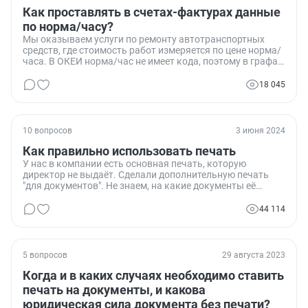
Как проставлять в счетах-фактурах данные
по норма/часу?
Мы оказываем услуги по ремонту автотранспортных
средств, где стоимость работ измеряется по цене норма/
часа. В ОКЕИ норма/час не имеет кода, поэтому в графах
2 и 2а выставляемых счетов-фактур мы ставим прочерк.
Один из наших контрагентов требует изменить данные в
18 045
графах 3 и 4 счетов-фактур, сославшись на
Постановление №1137. Как правильно заполнять эти
графы, и прав ли наш контрагент в своих требованиях?
10 вопросов
3 июня 2024
Как правильно использовать печать
У нас в компании есть основная печать, которую
директор не выдаёт. Сделали дополнительную печать
"для документов". Не знаем, на какие документы её
можно ставить. Хочу написать приказ, который бы
указывал, где можно и нельзя использовать эту печать.
44 114
5 вопросов
29 августа 2023
Когда и в каких случаях необходимо ставить
печать на документы, и какова
юридическая сила документа без печати?