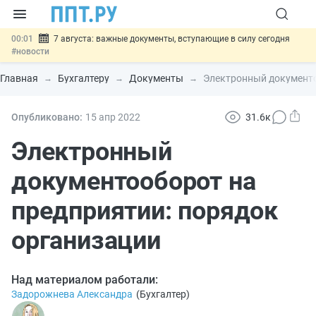
00:01
7 августа: важные документы, вступающие в силу сегодня
#новости
06.08
Минпромторг предложил запретить смешанные лоты
электроники в госзакупках
#новости
Главная
Бухгалтеру
Документы
Электронный документо
06.08
Подписан указ об отмене спецрежима для вкладов физлиц из
недружественных стран
#новости
06.08
Возврат денег за риелторские услуги при недействительных
Опубликовано:
15 апр
2022
31.6к
сделках: инициатива
#новости
06.08
Важно
Обеспечительный платёж СПОТ могут заменить
Электронный
банковской гарантией
#новости
документооборот на
предприятии: порядок
организации
Над материалом работали:
Задорожнева Александра
(
Бухгалтер
)