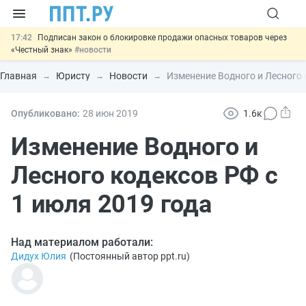
17:42
Подписан закон о блокировке продажи опасных товаров через
«Честный знак»
#новости
17:17
Дистанционную работу беременных пропишут в ТК РФ
#новости
Главная
Юристу
Новости
Изменение Водного и Лесного 
16:02
Госпошлину за устранение ошибок в документах предлагают
отменить
#новости
15:25
Изменят правила контроля за подрядчиками ИЖС с эскроу-
Опубликовано:
28 июн
2019
1.6к
счетами
#новости
11:31
Важно
Разработают единые критерии трудовых и ГПХ-
Изменение Водного и
отношений
#новости
Лесного кодексов РФ с
1 июля 2019 года
Над материалом работали:
Дидух Юлия
(
Постоянный автор ppt.ru
)