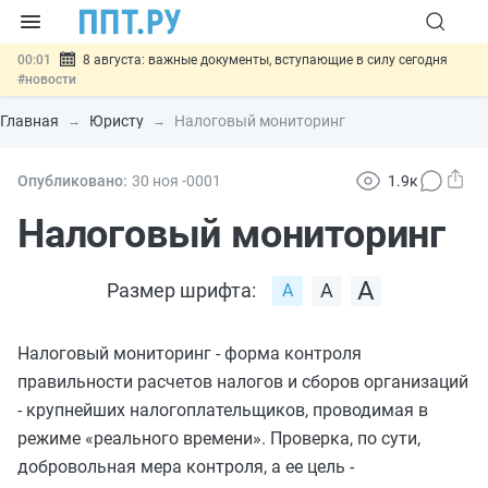
00:01
8 августа: важные документы, вступающие в силу сегодня
#новости
07.08
Подписан закон о блокировке продажи опасных товаров через
«Честный знак»
#новости
Главная
Юристу
Налоговый мониторинг
07.08
Дистанционную работу беременных пропишут в ТК РФ
#новости
07.08
Госпошлину за устранение ошибок в документах предлагают
Опубликовано:
30 ноя
-0001
1.9к
отменить
#новости
07.08
Важно
Разработают единые критерии трудовых и ГПХ-
Налоговый мониторинг
отношений
#новости
Размер шрифта:
Налоговый мониторинг - форма контроля
правильности расчетов налогов и сборов организаций
- крупнейших налогоплательщиков, проводимая в
режиме «реального времени». Проверка, по сути,
добровольная мера контроля, а ее цель -