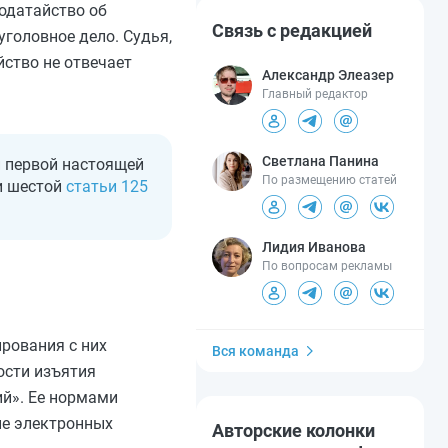
ходатайство об
Связь с редакцией
уголовное дело. Судья,
йство не отвечает
Александр Элеазер
Главный редактор
Светлана Панина
и первой настоящей
По размещению статей
 и шестой
статьи 125
Лидия Иванова
По вопросам рекламы
рования с них
Вся команда
сти изъятия
ий». Ее нормами
ие электронных
Авторские колонки