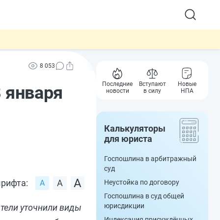
8 053
Последние
Вступают
Новые
 января
новости
в силу
НПА
Калькуляторы
для юриста
Госпошлина в арбитражный
суд
рифта:
Неустойка по договору
Госпошлина в суд общей
юрисдикции
атели уточнили виды
Индексация присуждённых