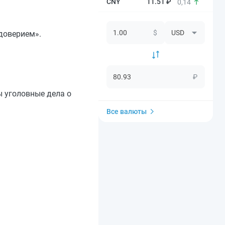
11.51 ₽
0,14
$
доверием».
₽
ы уголовные дела о
Все валюты