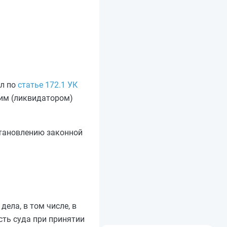
ел по
статье 172.1 УК
им (ликвидатором)
становлению законной
ела, в том числе, в
сть суда при принятии