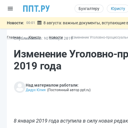
Бухгалтеру
Юристу
Новости:
8 августа: важные документы, вступающие в
00:01
Подписан закон о блокировке продажи опасны
07.08
Главная
Юристу
Новости
Изменение Уголовно-процессуальн
Опубликовано:
10 янв
аря
2019
Дистанционную работу беременных пропишут 
07.08
Госпошлину за устранение ошибок в документ
07.08
Изменение Уголовно-пр
Разработают единые критерии труд
07.08
Важно
2019 года
Над материалом работали:
Дидух Юлия
(
Постоянный автор ppt.ru
)
8 января 2019 года вступила в силу новая ред