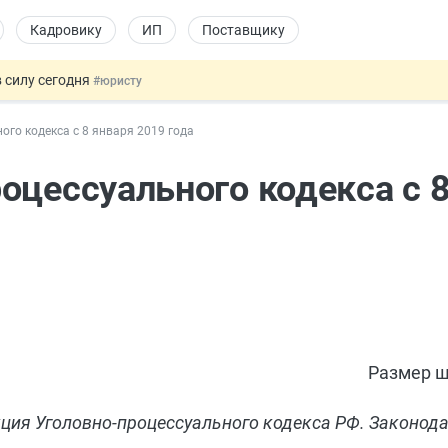
Кадровику
ИП
Поставщику
 силу сегодня
#юристу
х товаров через «Честный знак»
#юристу
ого кодекса с 8 января 2019 года
в ТК РФ
#кадровику
ах предлагают отменить
#физлицу
оцессуального кодекса с 8
овых и ГПХ-отношений
#кадровику
Размер ш
акция Уголовно-процессуального кодекса РФ. Законод