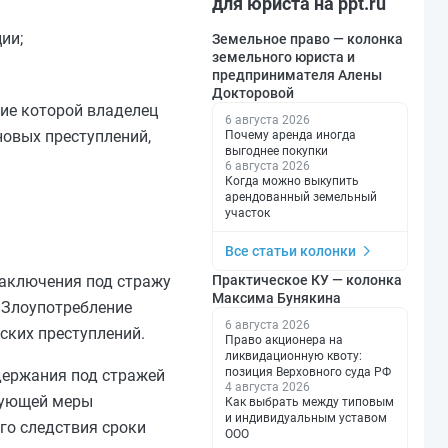
для юриста на ppt.ru
ии;
Земельное право — колонка
земельного юриста и
предпринимателя Алены
Докторовой
ие которой владелец
6 августа 2026
новых преступлений,
Почему аренда иногда
выгоднее покупки
6 августа 2026
Когда можно выкупить
арендованный земельный
участок
Все статьи колонки
заключения под стражу
Практическое КУ — колонка
Максима Бунякина
«Злоупотребление
6 августа 2026
ских преступлений.
Право акционера на
ликвидационную квоту:
позиция Верховного суда РФ
держания под стражей
4 августа 2026
твующей меры
Как выбрать между типовым
и индивидуальным уставом
го следствия сроки
ООО