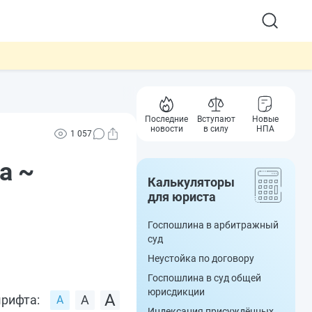
Последние
Вступают
Новые
новости
в силу
НПА
1 057
а ~
Калькуляторы
для юриста
Госпошлина в арбитражный
суд
Неустойка по договору
Госпошлина в суд общей
юрисдикции
рифта:
Индексация присуждённых