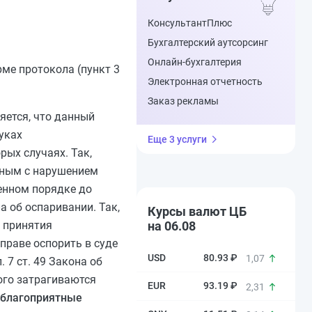
КонсультантПлюс
Бухгалтерский аутсорсинг
Онлайн-бухгалтерия
ме протокола (пункт 3
Электронная отчетность
Заказ рекламы
яется, что данный
уках
Еще 3 услуги
ых случаях. Так,
нным с нарушением
енном порядке до
а об оспаривании. Так,
Курсы валют ЦБ
в принятия
на 06.08
праве оспорить в суде
80.93 ₽
1,07
. 7 ст. 49 Закона об
ого затрагиваются
93.19 ₽
2,31
неблагоприятные