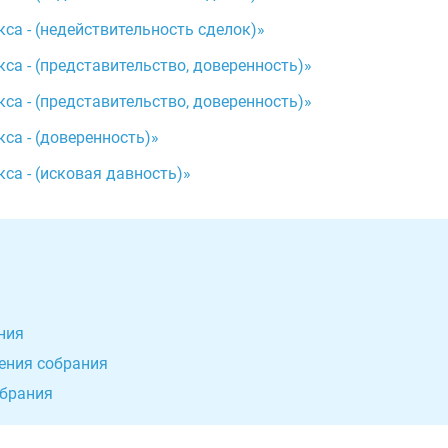
а - (недействительность сделок)»
а - (представительство, доверенность)»
а - (представительство, доверенность)»
са - (доверенность)»
а - (исковая давность)»
ния
шения собрания
обрания