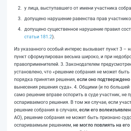
у лица, выступавшего от имени участника собр
допущено нарушение равенства прав участников
допущено существенное нарушение правил соста
статьи 181.2
).
Из указанного особый интерес вызывает пункт 3 – 
пункт сформулирован весьма широко, и при недобр
правоприменителей. 3. Законодателем предусмотрен
установлено, что «решение собрания не может быт
порядка принятия решения,
если оно подтверждено
вынесения решения суда». 4. Общими (и по большей 
само решение вправе оспорить в суде участник, не
оспариваемого решения. В том же случае, если учас
решение собрания в случаях,
если его волеизъявле
АО), решение собрания не может быть признано суд
оспариваемым решением,
не могло повлиять на ег