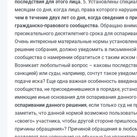
последствия для этого лица.
5. Установлены специа
месяцам со дня, когда лицо, права которого наруш
чем в течение двух лет со дня, когда сведения о
гражданско-правового сообщества.
Обращаю вниман
пресекательного десятилетнего срока для оспариван
Очень интересные материальные нормы установлены 
решение собрания, должно уведомить в письменной
сообщества о намерении обратиться с таким иском
Возникает любопытный вопрос – каковы последствия
санкцией) или суды, например, сочтут такое уведом
подаче иска? Еще одна важная особенность введена
сообщества, не присоединившиеся в порядке, устан
имеющие иные основания для оспаривания данного
оспаривании данного решения
, если только суд не
заметить, что данной нормой возможно пользоватьс
«своего» участника, чтобы другой стороне пришлос
причины обращения»? Причиной обращения в любом 
разделяет все нарушения на обычные (не уважительн