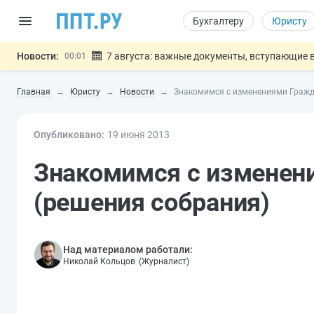
Бухгалтеру
Юристу
Новости:
7 августа: важные документы, вступающие в
00:01
Минпромторг предложил запретить смешанные
06.08
Главная
Юристу
Новости
Знакомимся с изменениями Гражда
Подписан указ об отмене спецрежима для вкла
06.08
Возврат денег за риелторские услуги при неде
06.08
Опубликовано:
19 июн
я
Обеспечительный платёж СПОТ могу
2013
06.08
Важно
Знакомимся с изменен
(решения собрания)
Над материалом работали:
Николай Кольцов
(
Журналист
)