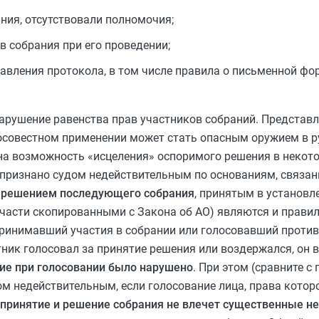
ания, отсутствовали полномочия;
 собрания при его проведении;
вления протокола, в том числе правила о письменной фор
нарушение равенства прав участников собраний. Представл
осовестном применении может стать опасным оружием в р
а возможность «исцеления» оспоримого решения в некотор
ь признано судом недействительным по основаниям, связа
 решением последующего собрания
, принятым в установл
части скопированными с Закона об АО) являются и правил
 принимавший участия в собрании или голосовавший проти
тник голосовал за принятие решения или воздержался, он в
ние при голосовании было нарушено
. При этом (сравните с п
ом недействительным, если голосование лица, права котор
о принятие и решение собрания не влечет существенные 