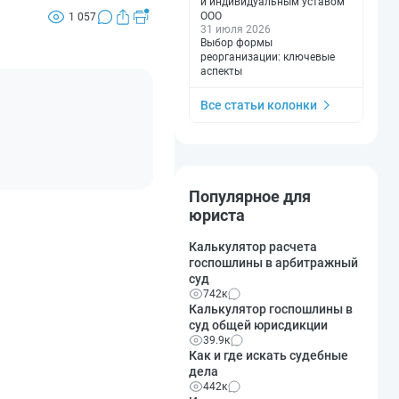
и индивидуальным уставом
ООО
1 057
31 июля 2026
Выбор формы
реорганизации: ключевые
аспекты
Все статьи колонки
Популярное для
юриста
Калькулятор расчета
госпошлины в арбитражный
суд
742к
Калькулятор госпошлины в
суд общей юрисдикции
39.9к
Как и где искать судебные
дела
442к