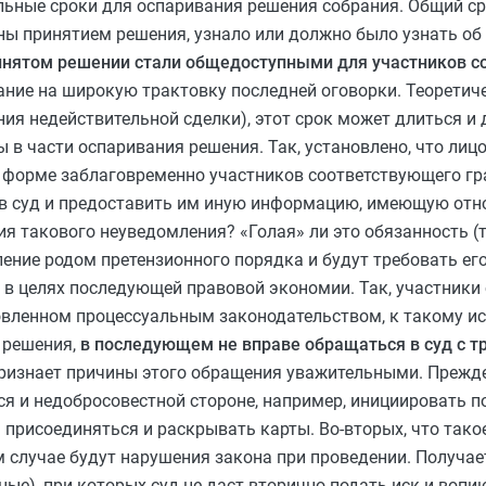
льные сроки для оспаривания решения собрания. Общий ср
ены принятием решения, узнало или должно было узнать об
 принятом решении стали общедоступными для участников 
ие на широкую трактовку последней оговорки. Теоретичес
ия недействительной сделки), этот срок может длиться и д
в части оспаривания решения. Так, установлено, что лиц
 форме заблаговременно участников соответствующего г
 в суд и предоставить им иную информацию, имеющую отно
 такового неуведомления? «Голая» ли это обязанность (т.
ление родом претензионного порядка и будут требовать ег
 в целях последующей правовой экономии. Так, участники
овленном процессуальным законодательством, к такому иск
 решения,
в последующем не вправе обращаться в суд с т
 признает причины этого обращения уважительными. Прежде
я и недобросовестной стороне, например, инициировать п
ь присоединяться и раскрывать карты. Во-вторых, что так
случае будут нарушения закона при проведении. Получает
ые), при которых суд не даст вторично подать иск и вопи