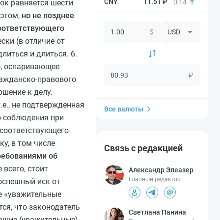
11.51 ₽
0,14
ок равняется шести
 этом,
но не позднее
соответствующего
$
ки (в отличие от
литься и длиться. 6.
о, оспаривающее
₽
ражданско-правового
шение к делу.
е., не подтвержденная
Все валюты
о соблюдения при
 соответствующего
у, в том числе
Связь с редакцией
ребованиями об
 всего, стоит
Александр Элеазер
Главный редактор
оспешный иск от
ое «уважительные
ся, что законодатель
Светлана Панина
ющие (уважительные),