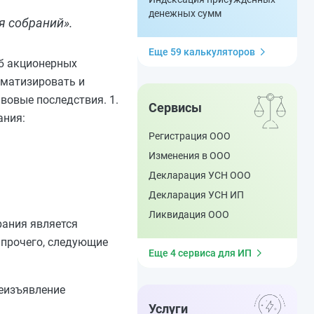
денежных сумм
я собраний».
Еще 59 калькуляторов
об акционерных
ематизировать и
вовые последствия. 1.
Сервисы
ания:
Регистрация ООО
Изменения в ООО
Декларация УСН ООО
Декларация УСН ИП
Ликвидация ООО
рания является
 прочего, следующие
Еще 4 сервиса для ИП
леизъявление
Услуги