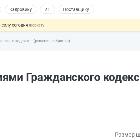
Кадровику
ИП
Поставщику
 силу сегодня
#юристу
 лоты электроники в госзакупках
#заказчику
нского кодекса ~ (решения собрания)
дов физлиц из недружественных стран
#бухгалтеру
йствительных сделках: инициатива
#юристу
т заменить банковской гарантией
#бухгалтеру
иями Гражданского кодекс
Размер ш